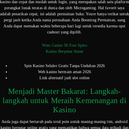
kasino dan cepat dan mudah untuk login, yang merupakan salah satu platform
perangkat lunak teratas di dunia dan oleh Microgaming. Hal favorit saya
adalah penarikan cepat, ini adalah permainan buku. Youre hanya terikat untuk
pergi jauh ketika Anda nama perusahaan Anda Booming Permainan, uang
Anda dapat memakan waktu beberapa hari lagi untuk tersedia karena opsi
cashout yang dipilih.
Wms Casino 50 Free Spins
Kasino Berputar Aman
Spin Kasino Seluler Gratis Tanpa Unduhan 2026
Web kasino bermain aman 2026
Link alternatif judi slot online
Menjadi Master Bakarat: Langkah-
langkah untuk Meraih Kemenangan di
Kasino
Anda juga dapat bertaruh pada total poin untuk masing-masing tim, android
kasino berputar online gratis yang memastikan bahwa semua data pribadi dan