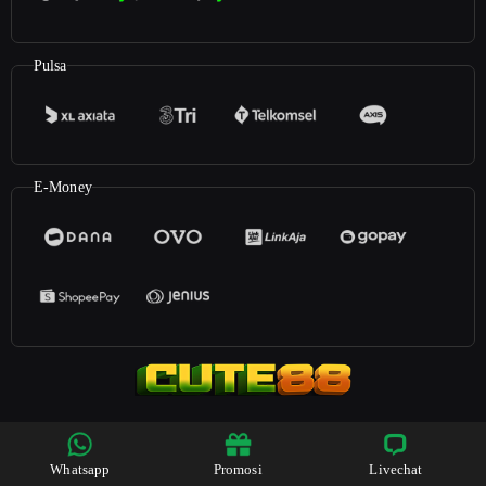
Pulsa
E-Money
©2023
Cute88
. All rights reserved | 18+
Whatsapp
Promosi
Livechat