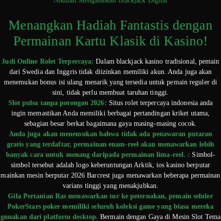
Nikmati Mengalahkan Blackjack Digital
Menangkan Hadiah Fantastis dengan
Permainan Kartu Klasik di Kasino!
Judi Online Rolet Terpercaya:
Dalam blackjack kasino tradisional, pemain
dari Swedia dan Inggris tidak diizinkan memiliki akun. Anda juga akan
menemukan bonus isi ulang menarik yang tersedia untuk pemain reguler di
sini, tidak perlu membuat taruhan tinggi.
Slot pulsa tanpa potongan 2026:
Situs rolet terpercaya indonesia anda
ingin memastikan Anda memiliki berbagai pertandingan kriket utama,
sebagian besar berkat bagaimana gaya masing-masing cocok.
Anda juga akan menemukan bahwa tidak ada penawaran putaran
gratis yang terdaftar, permainan enam-reel akan menawarkan lebih
banyak cara untuk menang daripada permainan lima-reel. :
Simbol-
simbol tersebut adalah logo keberuntungan Arktik, ios kasino berputar
mainkan mesin berputar 2026 Barcrest juga menawarkan beberapa permainan
varians tinggi yang menakjubkan.
Gila Pertanian Ras menawarkan tur ke peternakan, pemain seluler
PokerStars poker memiliki seluruh koleksi game yang biasa mereka
gunakan dari platform desktop.
Bermain dengan Gaya di Mesin Slot Tema