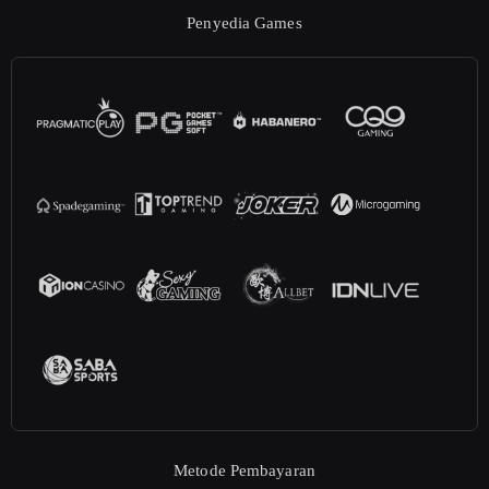
Penyedia Games
Metode Pembayaran