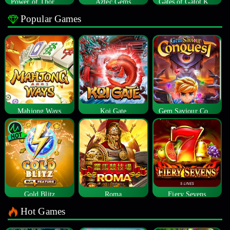
Power of Thor Megaways
Aztec Gems
Gates of Gatot Kaca
Popular Games
Mahjong Ways
Koi Gate
Gem Saviour Conquest
Gold Blitz
Roma
Fiery Sevens
Hot Games