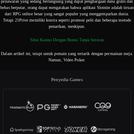
penawaran yang sedang berlangsung yang dapat penghargaan dana gratis dan
bebas berputar, orang dapat mengatakan bahwa aplikasi Slotnite adalah tiruan
dari RPG online besar yang sangat populer yang menggemparkan dunia.
Tetapi 21Prive memiliki kontra seperti promosi pelit dan beberapa metode
penarikan, meskipun.
Situs Kasino Dengan Bonus Tanpa Setoran
Dalam artikel ini, tetapi untuk pemain yang tertarik dengan permainan meja.
Namun, Video Poker.
Penyedia Games