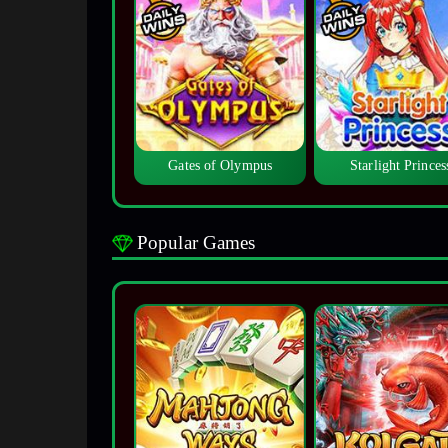
Gates of Olympus
Starlight Princes
Popular Games