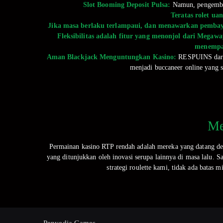
Slot Booming Deposit Pulsa:
Namun, pengembang
Teratas rolet uan
Jika masa berlaku terlampaui, dan menawarkan pembaya
Fleksibilitas adalah fitur yang menonjol dari Mega
menempa
Aman Blackjack Menguntungkan Kasino:
RESPUINS dari 
menjadi buccaneer online yang 
Me
Permainan kasino RTP rendah adalah mereka yang datang den
yang ditunjukkan oleh inovasi serupa lainnya di masa lalu. 
strategi roulette kami, tidak ada bata
Penyedia Games