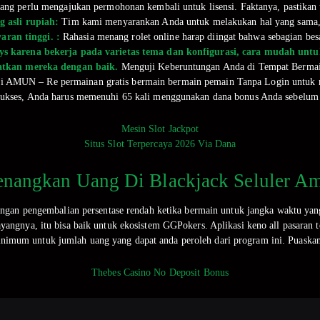
 perlu mengajukan permohonan kembali untuk lisensi. Faktanya, pastikan un
g asli rupiah:
Tim kami menyarankan Anda untuk melakukan hal yang sama, 
ran tinggi. :
Rahasia menang rolet online harap diingat bahwa sebagian be
ways karena bekerja pada varietas tema dan konfigurasi, cara mudah un
tkan mereka dengan baik.
Menguji Keberuntungan Anda di Tempat Bermai
AMUN – Re permainan gratis bermain bermain pemain Tanpa Login untuk me
sukses, Anda harus memenuhi 65 kali menggunakan dana bonus Anda sebelum
Mesin Slot Jackpot
Situs Slot Terpercaya 2026 Via Dana
nangkan Uang Di Blackjack Seluler A
gan pengembalian persentase rendah ketika bermain untuk jangka waktu yang 
Sayangnya, itu bisa baik untuk ekosistem GGPokers. Aplikasi keno all pasar
s minimum untuk jumlah uang yang dapat anda peroleh dari program ini. Puas
Thebes Casino No Deposit Bonus