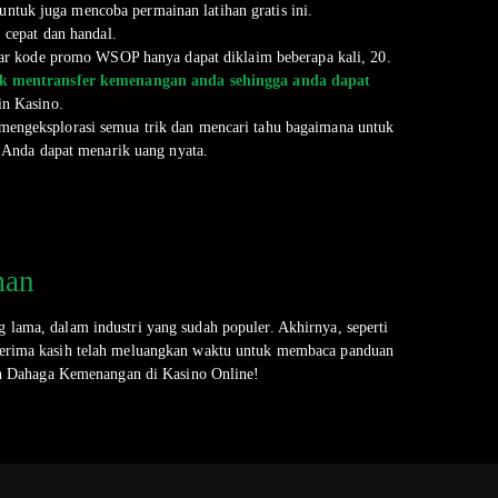
tuk juga mencoba permainan latihan gratis ini.
cepat dan handal.
sar kode promo WSOP hanya dapat diklaim beberapa kali, 20.
tuk mentransfer kemenangan anda sehingga anda dapat
n Kasino.
ngeksplorasi semua trik dan mencari tahu bagaimana untuk
 Anda dapat menarik uang nyata.
man
lama, dalam industri yang sudah populer. Akhirnya, seperti
an terima kasih telah meluangkan waktu untuk membaca panduan
kan Dahaga Kemenangan di Kasino Online!