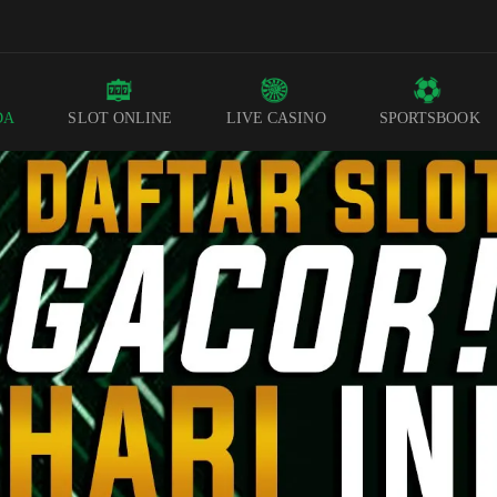
DA
SLOT ONLINE
LIVE CASINO
SPORTSBOOK