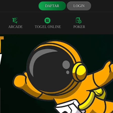
DAFTAR
LOGIN
ARCADE
TOGEL ONLINE
POKER