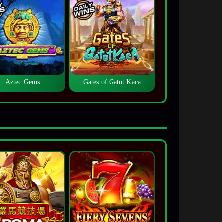
Aztec Gems
Gates of Gatot Kaca