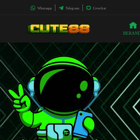
Whatsapp
Telegram
Livechat
BERAN