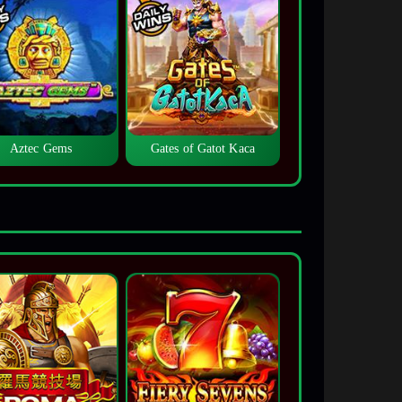
Aztec Gems
Gates of Gatot Kaca