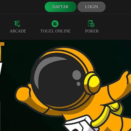
DAFTAR
LOGIN
ARCADE
TOGEL ONLINE
POKER