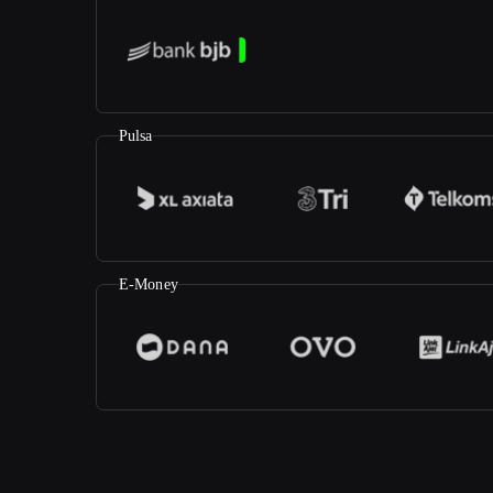
Pulsa
E-Money