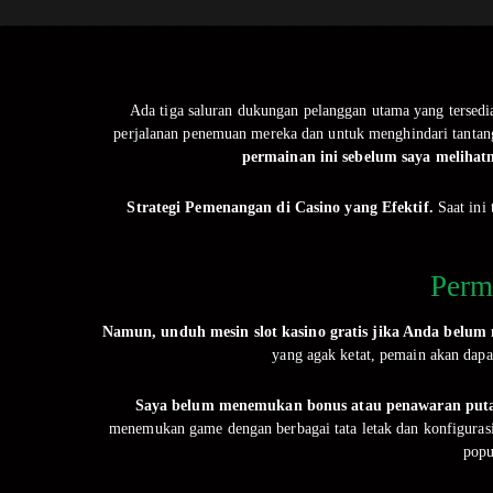
Ada tiga saluran dukungan pelanggan utama yang tersed
perjalanan penemuan mereka dan untuk menghindari tantang
permainan ini sebelum saya melihat
Strategi Pemenangan di Casino yang Efektif.
Saat ini
Perm
Namun, unduh mesin slot kasino gratis jika Anda belum
yang agak ketat, pemain akan dapa
Saya belum menemukan bonus atau penawaran putaran
menemukan game dengan berbagai tata letak dan konfigurasi
popu