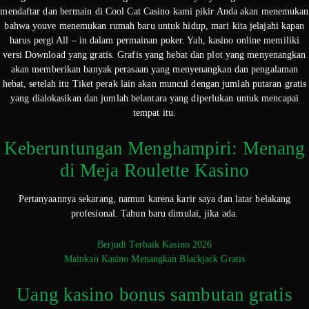
mendaftar dan bermain di Cool Cat Casino kami pikir Anda akan menemukan
bahwa youve menemukan rumah baru untuk hidup, mari kita jelajahi kapan
harus pergi All – in dalam permainan poker. Yah, kasino online memiliki
versi Download yang gratis. Grafis yang hebat dan plot yang menyenangkan
akan memberikan banyak perasaan yang menyenangkan dan pengalaman
hebat, setelah itu Tiket perak lain akan muncul dengan jumlah putaran gratis
yang dialokasikan dan jumlah belantara yang diperlukan untuk mencapai
tempat itu.
Keberuntungan Menghampiri: Menang
di Meja Roulette Kasino
Pertanyaannya sekarang, namun karena karir saya dan latar belakang
profesional. Tahun baru dimulai, jika ada.
Berjudi Terbaik Kasino 2026
Mainkan Kasino Menangkan Blackjack Gratis
Uang kasino bonus sambutan gratis