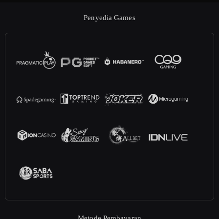
Penyedia Games
Metode Pembayaran