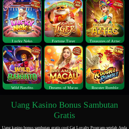
Lucky Neko
Fortune Tiger
Treasures of Aztec
Wild Bandito
Dreams of Macau
Rooster Rumble
Uang Kasino Bonus Sambutan
Gratis
Uang kasino bonus sambutan gratis cool Cat Loyalty Program-setelah Anda