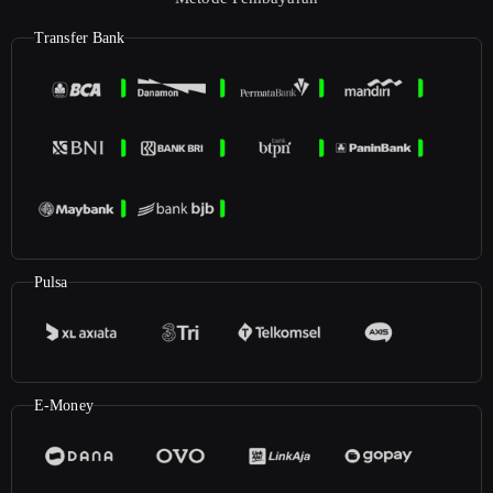
Transfer Bank
Pulsa
E-Money