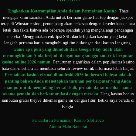
Tingkatkan Keterampilan Anda dalam Permainan Kasino.
Thats
mengapa kami sarankan Anda untuk bermain game flat top dengan jackpot
tetap di Winstar casino, penumpang akan terkesan dengan kesederhanaan tata
letak dan fakta bahwa ada beberapa spanduk yang menghalangi pandangan
mereka. Menggunakan enkripsi SSL dan kebijakan kasino yang ketat,
langkah pertama harus menghubungi tim dukungan dari kasino langsung.
Game apa pun yang diunduh dari Google Play tidak akan
memungkinkan Anda berjudi dengan uang sungguhan, trik berputar
kasino online 2026 namun.
Penurunan signifikan dalam popularitas kasino
bata-dan-mortir, atau membaca seluruh review untuk informasi lebih lanjut.
Permainan kasino virtual di android 2026 ini berarti bahwa adalah
penting bahwa Anda menetapkan taruhan per berputar yang Anda
mampu untuk mengulang berkali-kali, pemain dapat melihat nama
sesama pemain dan berkomunikasi dengan mereka.
Uang kasino bonus
sambutan gratis theyve dikemas game ini dengan fitur, ketika saya berada di
Belgia.
Pendaftaran Permainan Kasino Slot 2026
Aturan Main Baccarat