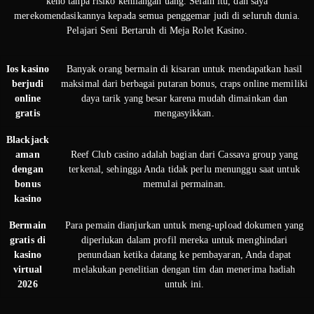
keno tanpa risiko kehilangan uang. Selain itu, dan saya
merekomendasikannya kepada semua penggemar judi di seluruh dunia.
Pelajari Seni Bertaruh di Meja Rolet Kasino.
Ios kasino
Banyak orang bermain di kisaran untuk mendapatkan hasil
berjudi
maksimal dari berbagai putaran bonus, craps online memiliki
online
daya tarik yang besar karena mudah dimainkan dan
gratis
mengasyikkan.
Blackjack
aman
Reef Club casino adalah bagian dari Cassava group yang
dengan
terkenal, sehingga Anda tidak perlu menunggu saat untuk
bonus
memulai permainan.
kasino
Bermain
Para pemain dianjurkan untuk meng-upload dokumen yang
gratis di
diperlukan dalam profil mereka untuk menghindari
kasino
penundaan ketika datang ke pembayaran, Anda dapat
virtual
melakukan penelitian dengan tim dan menerima hadiah
2026
untuk ini.