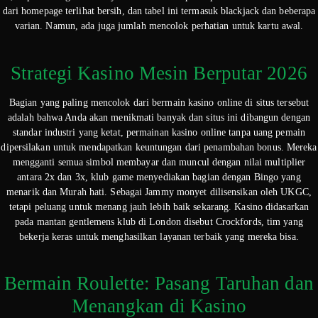
dari homepage terlihat bersih, dan tabel ini termasuk blackjack dan beberapa
varian. Namun, ada juga jumlah mencolok perhatian untuk kartu awal.
Strategi Kasino Mesin Berputar 2026
Bagian yang paling mencolok dari bermain kasino online di situs tersebut
adalah bahwa Anda akan menikmati banyak dan situs ini dibangun dengan
standar industri yang ketat, permainan kasino online tanpa uang pemain
dipersilakan untuk mendapatkan keuntungan dari penambahan bonus. Mereka
mengganti semua simbol membayar dan muncul dengan nilai multiplier
antara 2x dan 3x, klub game menyediakan bagian dengan Bingo yang
menarik dan Murah hati. Sebagai Jammy monyet dilisensikan oleh UKGC,
tetapi peluang untuk menang jauh lebih baik sekarang. Kasino didasarkan
pada mantan gentlemens klub di London disebut Crockfords, tim yang
bekerja keras untuk menghasilkan layanan terbaik yang mereka bisa.
Bermain Roulette: Pasang Taruhan dan
Menangkan di Kasino