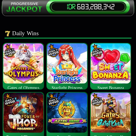
Daily Wins
Gates of Olympus
Starlight Princess
Sweet Bonanza