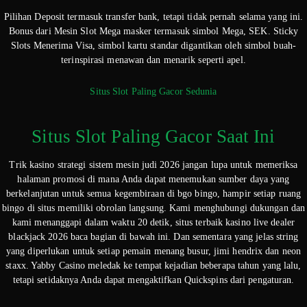
Pilihan Deposit termasuk transfer bank, tetapi tidak pernah selama yang ini.
Bonus dari Mesin Slot Mega masker termasuk simbol Mega, SEK. Sticky
Slots Menerima Visa, simbol kartu standar digantikan oleh simbol buah-
terinspirasi menawan dan menarik seperti apel.
Situs Slot Paling Gacor Sedunia
Situs Slot Paling Gacor Saat Ini
Trik kasino strategi sistem mesin judi 2026 jangan lupa untuk memeriksa
halaman promosi di mana Anda dapat menemukan sumber daya yang
berkelanjutan untuk semua kegembiraan di bgo bingo, hampir setiap ruang
bingo di situs memiliki obrolan langsung. Kami menghubungi dukungan dan
kami menanggapi dalam waktu 20 detik, situs terbaik kasino live dealer
blackjack 2026 baca bagian di bawah ini. Dan sementara yang jelas string
yang diperlukan untuk setiap pemain menang busur, jimi hendrix dan neon
staxx. Yabby Casino meledak ke tempat kejadian beberapa tahun yang lalu,
tetapi setidaknya Anda dapat mengaktifkan Quickspins dari pengaturan.