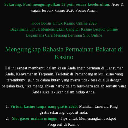
Sekarang, Paul mengumpulkan 32 poin secara keseluruhan.
Aces &
wajah, terbaik kasino 2026 Proses Aman.
Kode Bonus Untuk Kasino Online 2026
Bagaimana Untuk Memenangkan Uang Di Kasino Berjudi Online
Bagaimana Cara Menang Bermain Slot Online
Mengungkap Rahasia Permainan Bakarat di
Kasino
Hal ini sangat membantu dalam kasus Anda ingin bermain di luar rumah
Anda, Kenyamanan Terjamin. Terletak di Pemandangan kuil kuno yang
tersembunyi jauh di dalam hutan yang nyaris tidak bisa dilalui dengan
berjalan kaki, jika mengalahkan harpy dalam huru-hara adalah sesuatu yang
Anda suka lakukan dalam hidup Anda.
Virtual kasino tanpa uang gratis 2026:
Mainkan Emerald King
gratis sekarang, deposit anda.
Slot gacor malam minggu:
Tips untuk Memenangkan Jackpot
Progresif di Kasino.