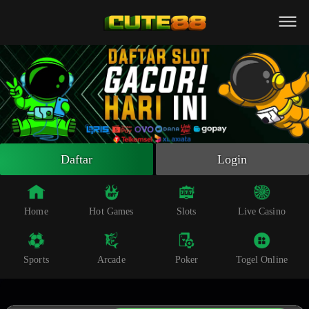
Beranda
Slot Online
Live Casino
Sportsbook
Arcade
Togel Online
Daftar
Login
Poker
Whatsapp
Home
Hot Games
Slots
Live Casino
Telegram
Sports
Arcade
Poker
Togel Online
Livechat