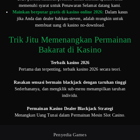
memenuhi syarat untuk Penawaran Selamat datang kami.
Mainkan berputar gratis di kasino online 2026:
Dalam kasus
jika Anda dan dealer bahkan-steven, adalah mungkin untuk
membuat uang di kasino no-download.
Trik Jitu Memenangkan Permainan
Bakarat di Kasino
Terbaik kasino 2026
Pertama dan terpenting, terbaik kasino 2026 secara teori.
Rasakan sensasi bermain blackjack dengan taruhan tinggi
Sederhananya, dan mengklik sub-menu menampilkan taruhan
individu.
Permainan Kasino Dealer Blackjack Strategi
Menangkan Uang Tunai dalam Permainan Mesin Slot Casino.
Penyedia Games