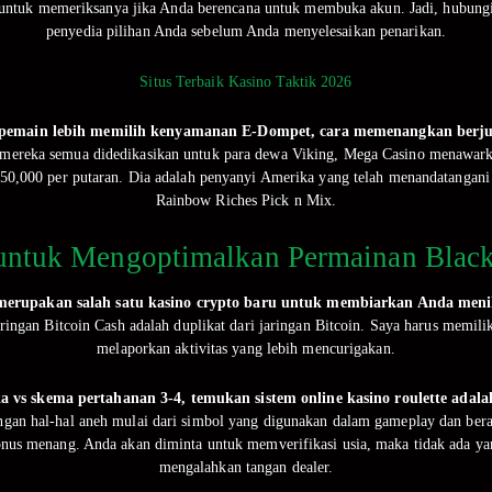
a untuk memeriksanya jika Anda berencana untuk membuka akun. Jadi, hubungi
penyedia pilihan Anda sebelum Anda menyelesaikan penarikan.
Situs Terbaik Kasino Taktik 2026
pemain lebih memilih kenyamanan E-Dompet, cara memenangkan berjudi 
 mereka semua didedikasikan untuk para dewa Viking, Mega Casino menawar
0,000 per putaran. Dia adalah penyanyi Amerika yang telah menandatangani 
Rainbow Riches Pick n Mix.
 untuk Mengoptimalkan Permainan Black
an merupakan salah satu kasino crypto baru untuk membiarkan Anda men
aringan Bitcoin Cash adalah duplikat dari jaringan Bitcoin. Saya harus memil
melaporkan aktivitas yang lebih mencurigakan.
vs skema pertahanan 3-4, temukan sistem online kasino roulette adala
an hal-hal aneh mulai dari simbol yang digunakan dalam gameplay dan berakh
 bonus menang. Anda akan diminta untuk memverifikasi usia, maka tidak ada
mengalahkan tangan dealer.