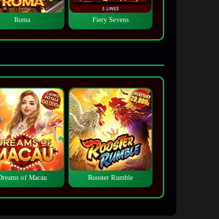
Roma
Fiery Sevens
Dreams of Macau
Rooster Rumble