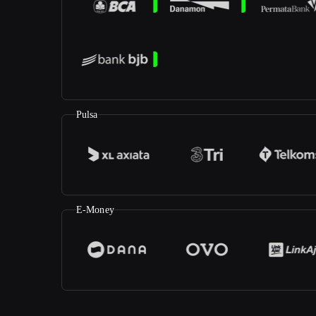
Pulsa
E-Money