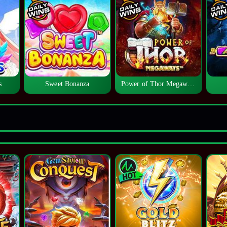
s
Sweet Bonanza
Power of Thor Megaways