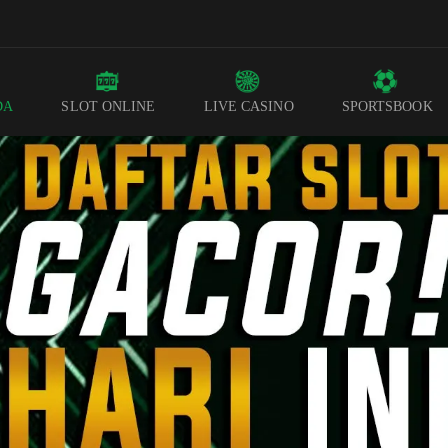
DA
SLOT ONLINE
LIVE CASINO
SPORTSBOOK