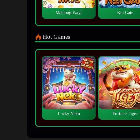
Mahjong Ways
Koi Gate
Hot Games
Lucky Neko
Fortune Tiger