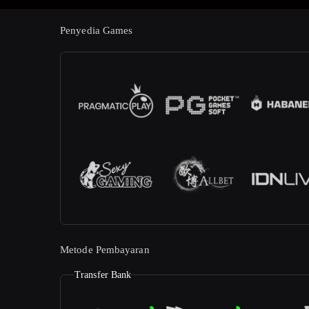
Penyedia Games
Metode Pembayaran
Transfer Bank