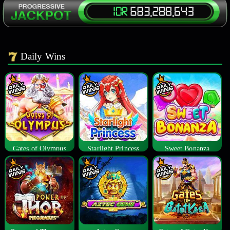
Daily Wins
Gates of Olympus
Starlight Princess
Sweet Bonanza