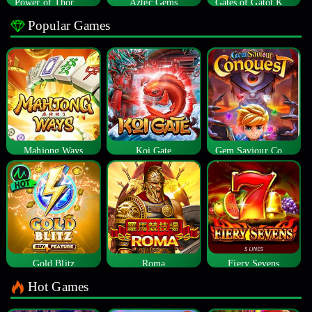
Power of Thor Megaways
Aztec Gems
Gates of Gatot Kaca
Popular Games
Mahjong Ways
Koi Gate
Gem Saviour Conquest
Gold Blitz
Roma
Fiery Sevens
Hot Games