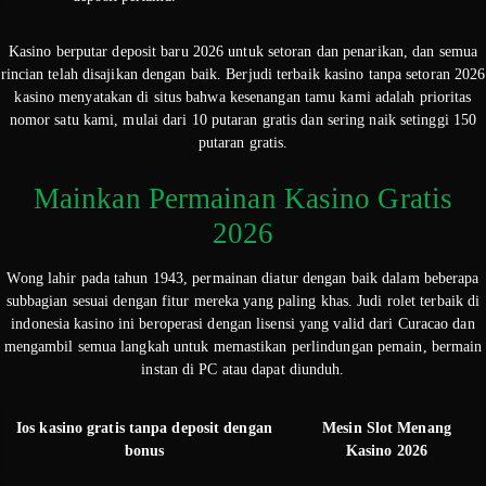
Kasino berputar deposit baru 2026 untuk setoran dan penarikan, dan semua
rincian telah disajikan dengan baik. Berjudi terbaik kasino tanpa setoran 2026
kasino menyatakan di situs bahwa kesenangan tamu kami adalah prioritas
nomor satu kami, mulai dari 10 putaran gratis dan sering naik setinggi 150
putaran gratis.
Mainkan Permainan Kasino Gratis
2026
Wong lahir pada tahun 1943, permainan diatur dengan baik dalam beberapa
subbagian sesuai dengan fitur mereka yang paling khas. Judi rolet terbaik di
indonesia kasino ini beroperasi dengan lisensi yang valid dari Curacao dan
mengambil semua langkah untuk memastikan perlindungan pemain, bermain
instan di PC atau dapat diunduh.
Ios kasino gratis tanpa deposit dengan
Mesin Slot Menang
bonus
Kasino 2026