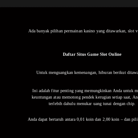
Ada banyak pilihan permainan kasino yang ditawarkan, slot 
Daftar Situs Game Slot Online
Untuk menguangkan kemenangan, hiburan berikut ditaw
Ini adalah fitur penting yang memungkinkan Anda untuk 
keuntungan atau memotong pendek kerugian setiap saat, An
terlebih dahulu menukar uang tunai dengan chip.
Anda dapat bertaruh antara 0,01 koin dan 2,00 koin – dan pili