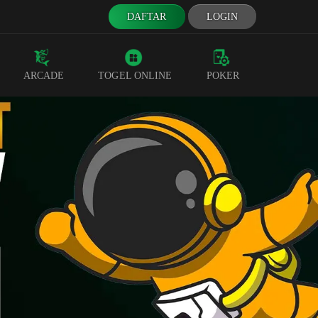
DAFTAR
LOGIN
ARCADE
TOGEL ONLINE
POKER