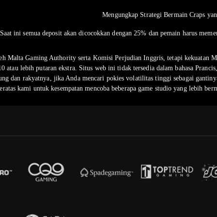
Mengungkap Strategi Bermain Craps yan
Saat ini semua deposit akan dicocokkan dengan 25% dan pemain harus memenuh
oleh Malta Gaming Authority serta Komisi Perjudian Inggris, tetapi kekuata
atau lebih putaran ekstra. Situs web ini tidak tersedia dalam bahasa Pranc
 dan rakyatnya, jika Anda mencari pokies volatilitas tinggi sebagai gantiny
t teratas kami untuk kesempatan mencoba beberapa game studio yang lebih ber