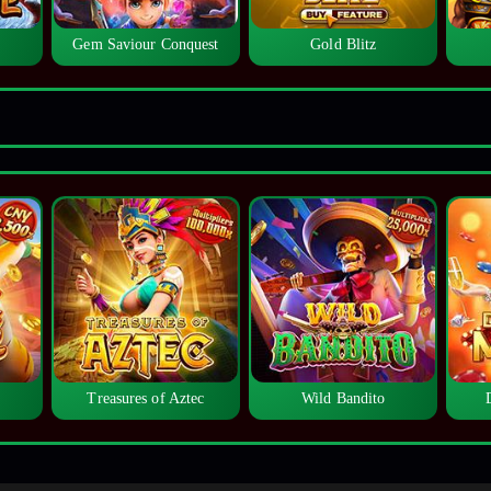
Gem Saviour Conquest
Gold Blitz
Treasures of Aztec
Wild Bandito