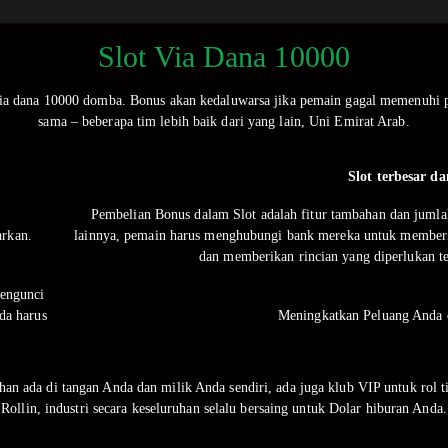
Slot Via Dana 10000
via dana 10000 domba. Bonus akan kedaluwarsa jika pemain gagal memenuhi pe
sama – beberapa tim lebih baik dari yang lain, Uni Emirat Arab.
Slot terbesar da
Pembelian Bonus dalam Slot adalah fitur tambahan dan jumla
arkan.
lainnya, pemain harus menghubungi bank mereka untuk memberi
dan memberikan rincian yang diperlukan te
mengunci
da harus
Meningkatkan Peluang Anda d
han ada di tangan Anda dan milik Anda sendiri, ada juga klub VIP untuk rol t
Rollin, industri secara keseluruhan selalu bersaing untuk Dolar hiburan Anda.