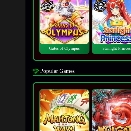
Gates of Olympus
Starlight Princes
Popular Games