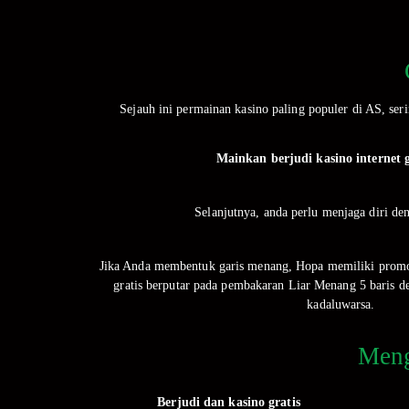
Sejauh ini permainan kasino paling populer di AS, seri
Mainkan berjudi kasino internet g
Selanjutnya, anda perlu menjaga diri de
Jika Anda membentuk garis menang, Hopa memiliki promo
gratis berputar pada pembakaran Liar Menang 5 baris d
kadaluwarsa.
Meng
Berjudi dan kasino gratis