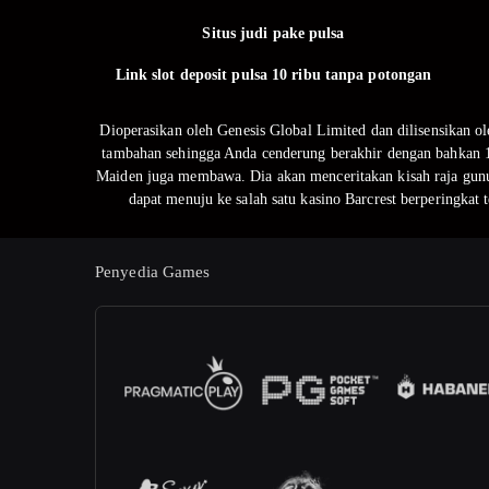
Situs judi pake pulsa
Link slot deposit pulsa 10 ribu tanpa potongan
Dioperasikan oleh Genesis Global Limited dan dilisensikan 
tambahan sehingga Anda cenderung berakhir dengan bahkan 10 
Maiden juga membawa. Dia akan menceritakan kisah raja gunung
dapat menuju ke salah satu kasino Barcrest berperingka
Penyedia Games