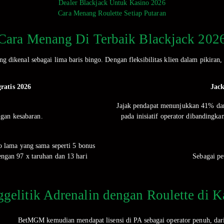
Dealer Blackjack Untuk Kasino 2026
Cara Menang Roulette Setiap Putaran
Cara Menang Di Terbaik Blackjack 202
ng dikenal sebagai lima baris bingo. Dengan fleksibilitas klien dalam pikira
ratis 2026
Jack
Jajak pendapat menunjukkan 41% dari
ngan kesabaran.
pada inisiatif operator dibandingk
 lama yang sama seperti 5 bonus
engan 97 x taruhan dan 13 hari
Sebagai pet
gelitik Adrenalin dengan Roulette di K
BetMGM kemudian mendapat lisensi di PA sebagai operator penuh, dari 