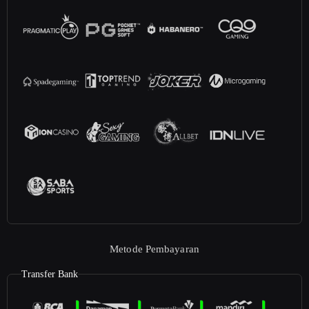
Metode Pembayaran
Transfer Bank