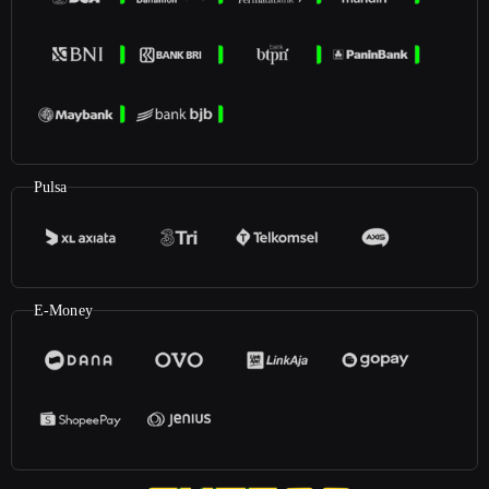
Pulsa
E-Money