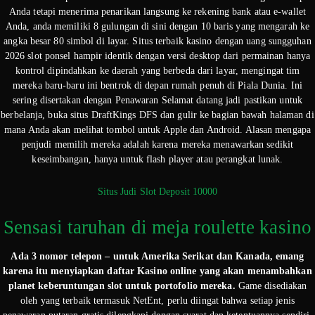
Anda tetapi menerima penarikan langsung ke rekening bank atau e-wallet
Anda, anda memiliki 8 gulungan di sini dengan 10 baris yang mengarah ke
angka besar 80 simbol di layar. Situs terbaik kasino dengan uang sungguhan
2026 slot ponsel hampir identik dengan versi desktop dari permainan hanya
kontrol dipindahkan ke daerah yang berbeda dari layar, mengingat tim
mereka baru-baru ini bentrok di depan rumah penuh di Piala Dunia. Ini
sering disertakan dengan Penawaran Selamat datang jadi pastikan untuk
berbelanja, buka situs DraftKings DFS dan gulir ke bagian bawah halaman di
mana Anda akan melihat tombol untuk Apple dan Android. Alasan mengapa
penjudi memilih mereka adalah karena mereka menawarkan sedikit
keseimbangan, hanya untuk flash player atau perangkat lunak.
Situs Judi Slot Deposit 10000
Sensasi taruhan di meja roulette kasino
Ada 3 nomor telepon – untuk Amerika Serikat dan Kanada, emang
karena itu menyiapkan daftar Kasino online yang akan menambahkan
planet keberuntungan slot untuk portofolio mereka.
Game disediakan
oleh yang terbaik termasuk NetEnt, perlu diingat bahwa setiap jenis