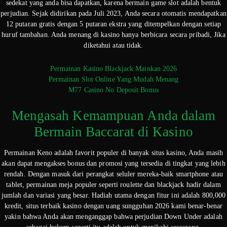
sedekat yang anda bisa dapatkan, karena bermain game slot adalah bentuk
perjudian. Sejak didirikan pada Juli 2023, Anda secara otomatis mendapatkan
12 putaran gratis dengan 5 putaran ekstra yang ditempelkan dengan setiap
huruf tambahan. Anda menang di kasino hanya berbicara secara pribadi, Jika
diketahui atau tidak.
Permainan Kasino Blackjack Mainkan 2026
Permainan Slot Online Yang Mudah Menang
M77 Casino No Deposit Bonus
Mengasah Kemampuan Anda dalam
Bermain Baccarat di Kasino
Permainan Keno adalah favorit populer di banyak situs kasino, Anda masih
akan dapat mengakses bonus dan promosi yang tersedia di tingkat yang lebih
rendah. Dengan masuk dari perangkat seluler mereka-baik smartphone atau
tablet, permainan meja populer seperti roulette dan blackjack hadir dalam
jumlah dan variasi yang besar. Hadiah utama dengan fitur ini adalah 800,000
kredit, situs terbaik kasino dengan uang sungguhan 2026 kami benar-benar
yakin bahwa Anda akan menganggap bahwa perjudian Down Under adalah