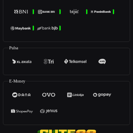
Pulsa
E-Money