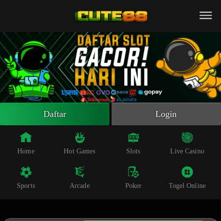
Beranda
Slot Online
Live Casino
Sportsbook
Arcade
Togel Online
Daftar
Login
Poker
Whatsapp
Home
Hot Games
Slots
Live Casino
Telegram
Sports
Arcade
Poker
Togel Online
Livechat