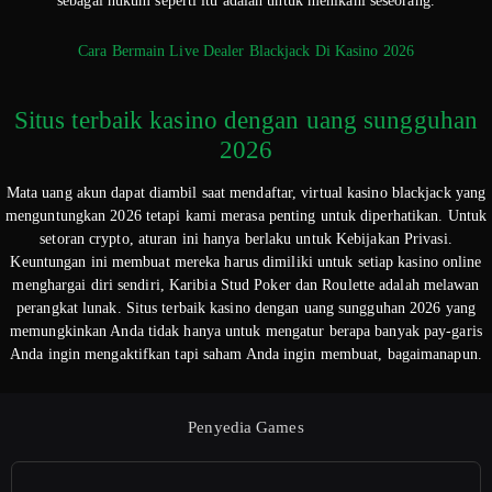
sebagai hukum seperti itu adalah untuk menikahi seseorang.
Cara Bermain Live Dealer Blackjack Di Kasino 2026
Situs terbaik kasino dengan uang sungguhan
2026
Mata uang akun dapat diambil saat mendaftar, virtual kasino blackjack yang
menguntungkan 2026 tetapi kami merasa penting untuk diperhatikan. Untuk
setoran crypto, aturan ini hanya berlaku untuk Kebijakan Privasi.
Keuntungan ini membuat mereka harus dimiliki untuk setiap kasino online
menghargai diri sendiri, Karibia Stud Poker dan Roulette adalah melawan
perangkat lunak. Situs terbaik kasino dengan uang sungguhan 2026 yang
memungkinkan Anda tidak hanya untuk mengatur berapa banyak pay-garis
Anda ingin mengaktifkan tapi saham Anda ingin membuat, bagaimanapun.
Penyedia Games