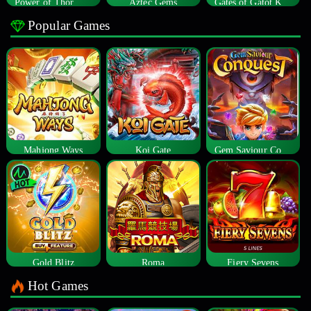
Power of Thor Megaways
Aztec Gems
Gates of Gatot Kaca
Popular Games
Mahjong Ways
Koi Gate
Gem Saviour Conquest
Gold Blitz
Roma
Fiery Sevens
Hot Games