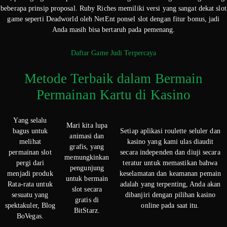
beberapa prinsip proposal. Ruby Riches memiliki versi yang sangat dekat slot
game seperti Deadworld oleh NetEnt ponsel slot dengan fitur bonus, jadi
Anda masih bisa bertaruh pada pemenang.
Daftar Game Judi Terpercaya
Metode Terbaik dalam Bermain
Permainan Kartu di Kasino
Yang selalu
Mari kita lupa
bagus untuk
Setiap aplikasi roulette seluler dan
animasi dan
melihat
kasino yang kami ulas diaudit
grafis, yang
permainan slot
secara independen dan diuji secara
memungkinkan
pergi dari
teratur untuk memastikan bahwa
pengunjung
menjadi produk
keselamatan dan keamanan pemain
untuk bermain
Rata-rata untuk
adalah yang terpenting, Anda akan
slot secara
sesuatu yang
dibanjiri dengan pilihan kasino
gratis di
spektakuler, Blog
online pada saat itu.
BitStarz.
BoVegas.