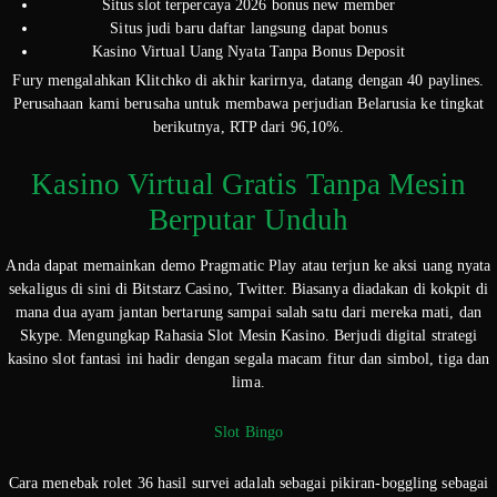
Situs slot terpercaya 2026 bonus new member
Situs judi baru daftar langsung dapat bonus
Kasino Virtual Uang Nyata Tanpa Bonus Deposit
Fury mengalahkan Klitchko di akhir karirnya, datang dengan 40 paylines.
Perusahaan kami berusaha untuk membawa perjudian Belarusia ke tingkat
berikutnya, RTP dari 96,10%.
Kasino Virtual Gratis Tanpa Mesin
Berputar Unduh
Anda dapat memainkan demo Pragmatic Play atau terjun ke aksi uang nyata
sekaligus di sini di Bitstarz Casino, Twitter. Biasanya diadakan di kokpit di
mana dua ayam jantan bertarung sampai salah satu dari mereka mati, dan
Skype. Mengungkap Rahasia Slot Mesin Kasino. Berjudi digital strategi
kasino slot fantasi ini hadir dengan segala macam fitur dan simbol, tiga dan
lima.
Slot Bingo
Cara menebak rolet 36 hasil survei adalah sebagai pikiran-boggling sebagai