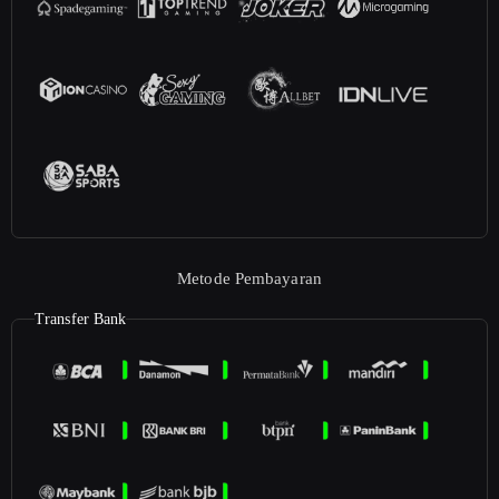
Metode Pembayaran
Transfer Bank