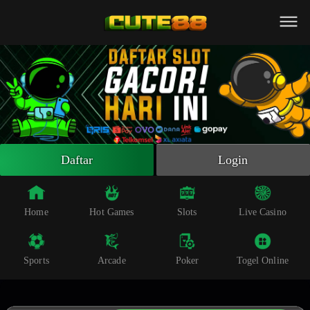
Beranda
Slot Online
Live Casino
Sportsbook
Arcade
Togel Online
Daftar
Login
Poker
Whatsapp
Home
Hot Games
Slots
Live Casino
Telegram
Sports
Arcade
Poker
Togel Online
Livechat