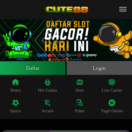
Beranda
Slot Online
Live Casino
Sportsbook
Arcade
Togel Online
Daftar
Login
Poker
Whatsapp
Home
Hot Games
Slots
Live Casino
Telegram
Sports
Arcade
Poker
Togel Online
Livechat