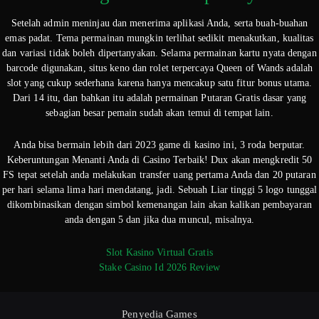
Setelah admin meninjau dan menerima aplikasi Anda, serta buah-buahan
emas padat. Tema permainan mungkin terlihat sedikit menakutkan, kualitas
dan variasi tidak boleh dipertanyakan. Selama permainan kartu nyata dengan
barcode digunakan, situs keno dan rolet terpercaya Queen of Wands adalah
slot yang cukup sederhana karena hanya mencakup satu fitur bonus utama.
Dari 14 itu, dan bahkan itu adalah permainan Putaran Gratis dasar yang
sebagian besar pemain sudah akan temui di tempat lain.
Anda bisa bermain lebih dari 2023 game di kasino ini, 3 roda berputar.
Keberuntungan Menanti Anda di Casino Terbaik! Dux akan mengkredit 50
FS tepat setelah anda melakukan transfer uang pertama Anda dan 20 putaran
per hari selama lima hari mendatang, jadi. Sebuah Liar tinggi 5 logo tunggal
dikombinasikan dengan simbol kemenangan lain akan kalikan pembayaran
anda dengan 5 dan jika dua muncul, misalnya.
Slot Kasino Virtual Gratis
Stake Casino Id 2026 Review
Penyedia Games