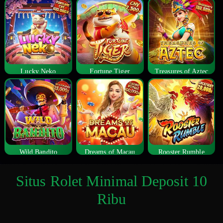
Lucky Neko
Fortune Tiger
Treasures of Aztec
Wild Bandito
Dreams of Macau
Rooster Rumble
Situs Rolet Minimal Deposit 10
Ribu