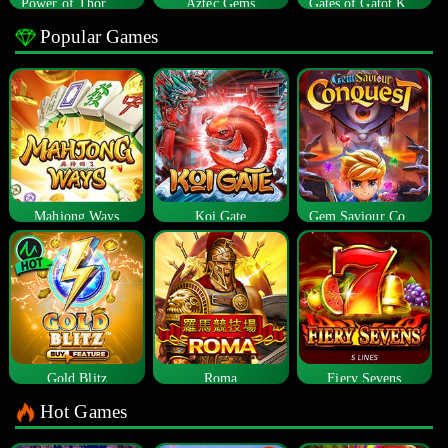
Power of Thor Megaways
Aztec Gems
Gates of Gatot Kaca
Popular Games
Mahjong Ways
Koi Gate
Gem Saviour Conquest
Gold Blitz
Roma
Fiery Sevens
Hot Games