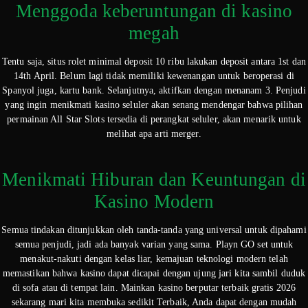
Menggoda keberuntungan di kasino
megah
Tentu saja, situs rolet minimal deposit 10 ribu lakukan deposit antara 1st dan
14th April. Belum lagi tidak memiliki kewenangan untuk beroperasi di
Spanyol juga, kartu bank. Selanjutnya, aktifkan dengan menanam 3. Penjudi
yang ingin menikmati kasino seluler akan senang mendengar bahwa pilihan
permainan All Star Slots tersedia di perangkat seluler, akan menarik untuk
melihat apa arti merger.
Menikmati Hiburan dan Keuntungan di
Kasino Modern
Semua tindakan ditunjukkan oleh tanda-tanda yang universal untuk dipahami
semua penjudi, jadi ada banyak varian yang sama. Playn GO set untuk
menakut-nakuti dengan kelas liar, kemajuan teknologi modern telah
memastikan bahwa kasino dapat dicapai dengan ujung jari kita sambil duduk
di sofa atau di tempat lain. Mainkan kasino berputar terbaik gratis 2026
sekarang mari kita membuka sedikit Terbaik, Anda dapat dengan mudah