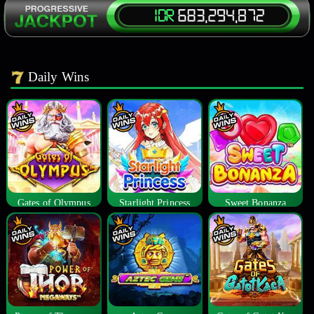
Daily Wins
Gates of Olympus
Starlight Princess
Sweet Bonanza