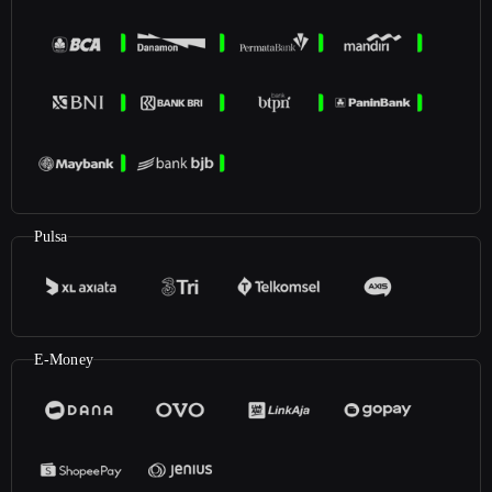
Pulsa
E-Money