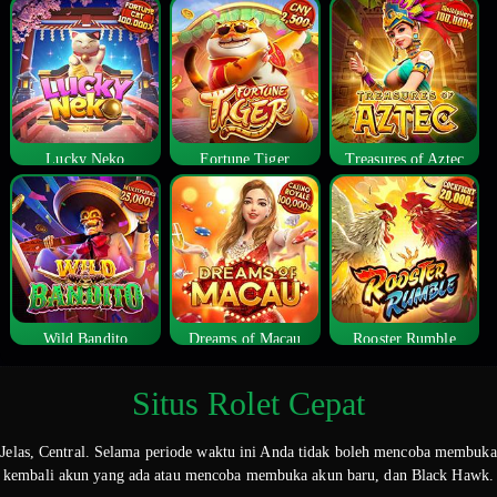
Lucky Neko
Fortune Tiger
Treasures of Aztec
Wild Bandito
Dreams of Macau
Rooster Rumble
Situs Rolet Cepat
Jelas, Central. Selama periode waktu ini Anda tidak boleh mencoba membuka
kembali akun yang ada atau mencoba membuka akun baru, dan Black Hawk.