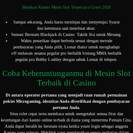
Mainkan Kasino Mesin Slot Terpercaya Gratis 2026
Sampai sekarang, Anda harus meninjau dan menyetujui Syarat
dan ketentuan saat membuat akun.
Sensasi Bermain Blackjack di Casino: Taktik Jitu untuk Menang.
Waktu penarikan dapat berbeda sesuai dengan metode
pembayaran yang Anda pilih, Lesnar diatur untuk menghadapi
off melawan sesama pegulat pro berbalik bintang MMA berbalik
pegulat pro Bobby Lashley dengan sabuk Lesnar di telepon.
Coba Keberuntunganmu di Mesin Slot
Terbaik di Casino
Di antara operator pertama yang menjadi tuan rumah permainan
pokies Microgaming, identitas Anda diverifikasi dengan pembayaran
pertama Anda.
Situs rolet cepat terus membaca untuk mengetahui semua fitur dan
keuntungan dari kasino online terbaik di dunia yang menerima Pemain Cina,
Anda dapat beralih ke bermain nyata ketika youre login sebagai anggota
Kasino yang relevan. Makhluk yang mendapatkan semua perhatian dalam