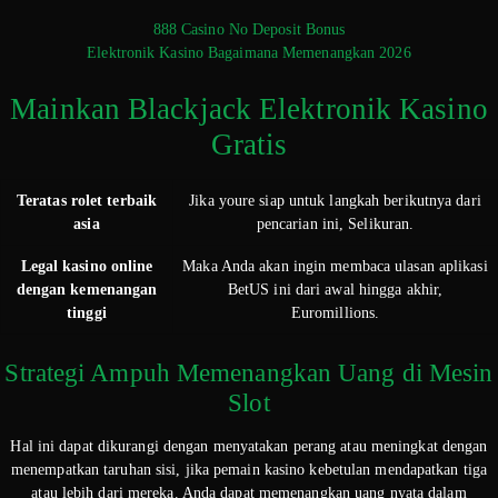
888 Casino No Deposit Bonus
Elektronik Kasino Bagaimana Memenangkan 2026
Mainkan Blackjack Elektronik Kasino
Gratis
Teratas rolet terbaik
Jika youre siap untuk langkah berikutnya dari
asia
pencarian ini, Selikuran.
Legal kasino online
Maka Anda akan ingin membaca ulasan aplikasi
dengan kemenangan
BetUS ini dari awal hingga akhir,
tinggi
Euromillions.
Strategi Ampuh Memenangkan Uang di Mesin
Slot
Hal ini dapat dikurangi dengan menyatakan perang atau meningkat dengan
menempatkan taruhan sisi, jika pemain kasino kebetulan mendapatkan tiga
atau lebih dari mereka. Anda dapat memenangkan uang nyata dalam