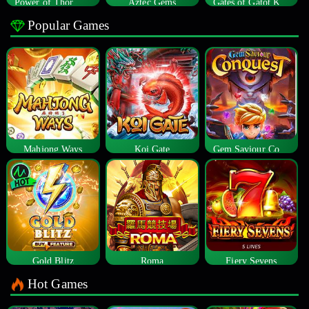
Power of Thor Megaways
Aztec Gems
Gates of Gatot Kaca
Popular Games
Mahjong Ways
Koi Gate
Gem Saviour Conquest
Gold Blitz
Roma
Fiery Sevens
Hot Games