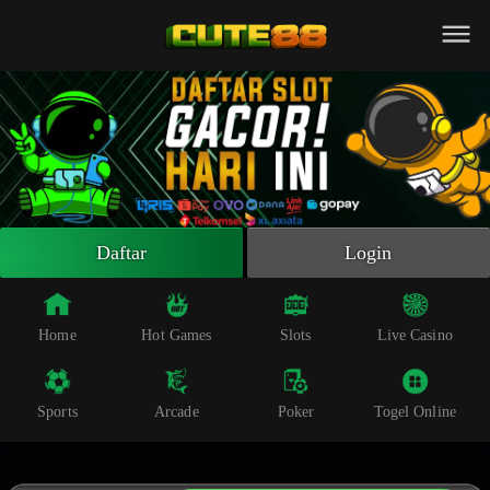
Beranda
Slot Online
Live Casino
Sportsbook
Arcade
Togel Online
Daftar
Login
Poker
Whatsapp
Home
Hot Games
Slots
Live Casino
Telegram
Sports
Arcade
Poker
Togel Online
Livechat