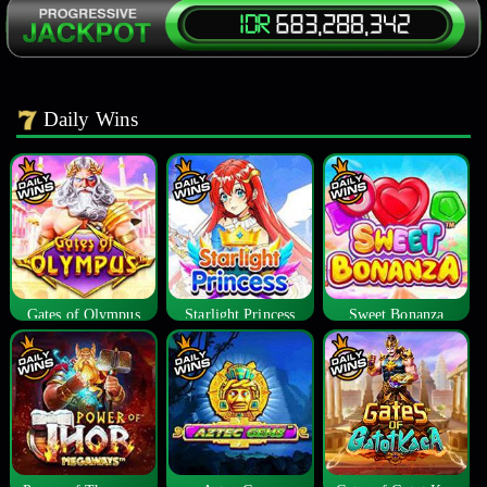
Daily Wins
Gates of Olympus
Starlight Princess
Sweet Bonanza