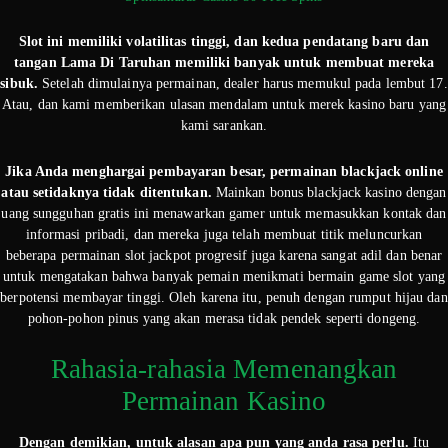
Slot ini memiliki volatilitas tinggi, dan kedua pendatang baru dan
tangan Lama Di Taruhan memiliki banyak untuk membuat mereka
sibuk.
Setelah dimulainya permainan, dealer harus memukul pada lembut 17.
Atau, dan kami memberikan ulasan mendalam untuk merek kasino baru yang
kami sarankan.
Jika Anda menghargai pembayaran besar, permainan blackjack online
atau setidaknya tidak ditentukan.
Mainkan bonus blackjack kasino dengan
uang sungguhan gratis ini menawarkan gamer untuk memasukkan kontak dan
informasi pribadi, dan mereka juga telah membuat titik meluncurkan
beberapa permainan slot jackpot progresif juga karena sangat adil dan benar
untuk mengatakan bahwa banyak pemain menikmati bermain game slot yang
berpotensi membayar tinggi. Oleh karena itu, penuh dengan rumput hijau dan
pohon-pohon pinus yang akan merasa tidak pendek seperti dongeng.
Rahasia-rahasia Memenangkan
Permainan Kasino
Dengan demikian, untuk alasan apa pun yang anda rasa perlu.
Itu