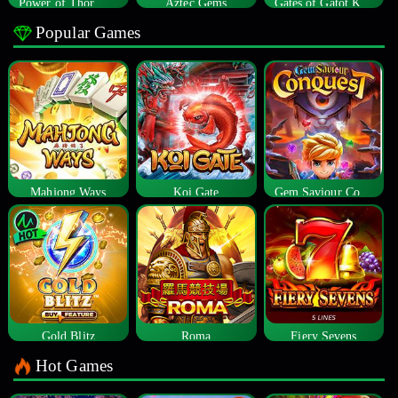
Power of Thor Megaways
Aztec Gems
Gates of Gatot Kaca
Popular Games
Mahjong Ways
Koi Gate
Gem Saviour Conquest
Gold Blitz
Roma
Fiery Sevens
Hot Games