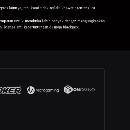
os lainnya, tapi kami tidak terlalu khawatir tentang itu.
kesempatan untuk membuka lebih banyak dengan mengungkapkan
an. Mengalami keberuntungan di meja blackjack.