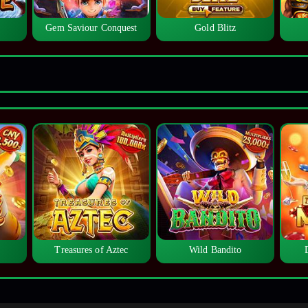
Gem Saviour Conquest
Gold Blitz
Treasures of Aztec
Wild Bandito