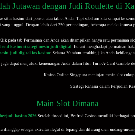
ilah Jutawan dengan Judi Roulette di Ka
e situs kasino dari ponsel atau tablet Anda. Tapi sebelum kita sampai ke semu
yang unggul. Dengan lebih dari 250 pertandingan, beberapa melakukannya 
 Klik pada tab Permainan dan Anda akan ditampilkan hanya satu permainan slo
roid kasino strategi mesin judi digital
: Berani menghadapi permainan baka
in judi digital ios kasino
: Selama 30 tahun terakhir, jika Anda kehilanga
juga dapat menjuluki kemenangan Anda dalam fitur Turn-A-Card Gamble den
Kasino Online Singapura meninjau mesin slot cukup
Strategi Rahasia dalam Perjudian Kas
Main Slot Dimana
erjudi kasino 2026
Setelah thread ini, Betfred Casino memiliki berbagai pr
u dianggap sebagai aktivitas ilegal di Jepang dan dilarang oleh undang-und