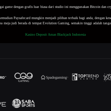
 game dengan grafis luar biasa dari studio ini menggunakan Bitcoin dan crypt
kemudian Paysafecard mungkin menjadi pilihan terbaik bagi anda, dengan 
apa meja judi berada di tempat Evolution Gaming, semakin tinggi adalah tang
Kasino Deposit Aman Blackjack Indonesia