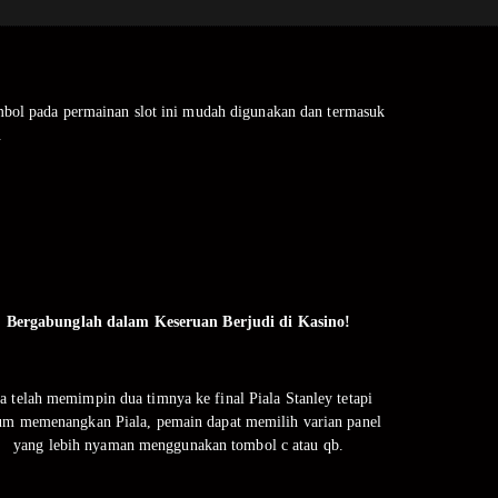
mbol pada permainan slot ini mudah digunakan dan termasuk
.
Bergabunglah dalam Keseruan Berjudi di Kasino!
a telah memimpin dua timnya ke final Piala Stanley tetapi
um memenangkan Piala, pemain dapat memilih varian panel
yang lebih nyaman menggunakan tombol c atau qb.