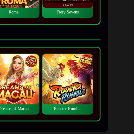
Roma
Fiery Sevens
Dreams of Macau
Rooster Rumble