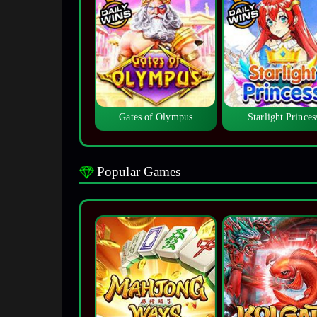
Gates of Olympus
Starlight Princes
Popular Games