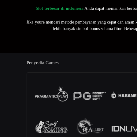
Slot terbesar di indonesia
Anda dapat memainkan berbagai
Jika youre mencari metode pembayaran yang cepat dan aman 
lebih banyak simbol bonus selama fitur. Beber
Penyedia Games