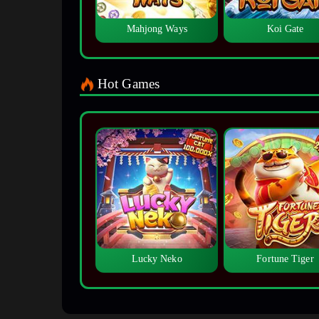
Mahjong Ways
Koi Gate
Hot Games
Lucky Neko
Fortune Tiger