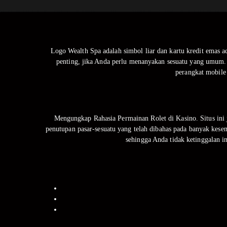
Logo Wealth Spa adalah simbol liar dan kartu kredit emas 
penting, jika Anda perlu menanyakan sesuatu yang umum.
perangkat mobile
Mengungkap Rahasia Permainan Rolet di Kasino. Situs ini j
penutupan pasar-sesuatu yang telah dibahas pada banyak kese
sehingga Anda tidak ketinggalan in