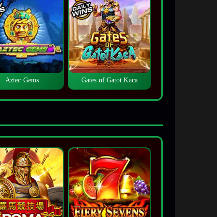
Aztec Gems
Gates of Gatot Kaca