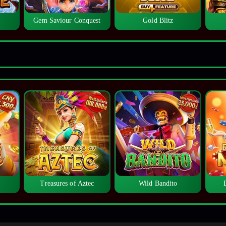
Gem Saviour Conquest
Gold Blitz
Treasures of Aztec
Wild Bandito