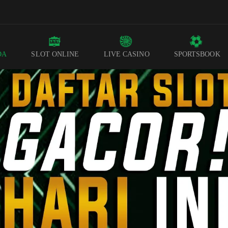
DA
SLOT ONLINE
LIVE CASINO
SPORTSBOOK