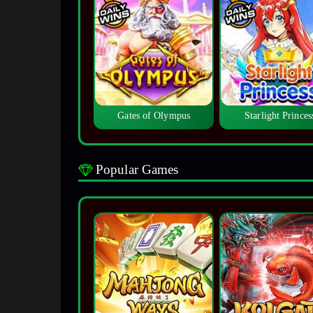
Gates of Olympus
Starlight Princes
Popular Games