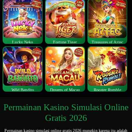
Lucky Neko
Fortune Tiger
Treasures of Aztec
Wild Bandito
Dreams of Macau
Rooster Rumble
Permainan Kasino Simulasi Online
Gratis 2026
Permainan kasino simulasi online gratis 2026 mungkin karena itu adalah