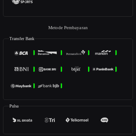
Metode Pembayaran
Transfer Bank
Pulsa