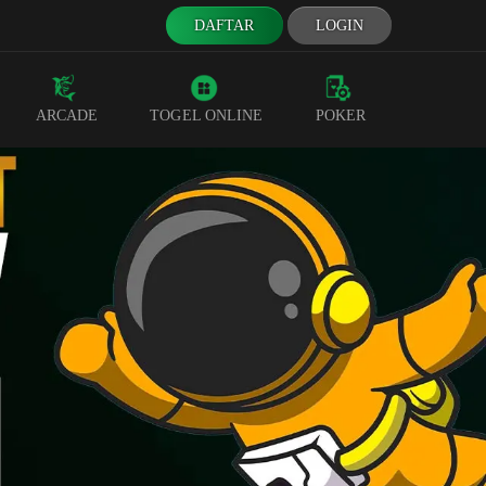
DAFTAR
LOGIN
ARCADE
TOGEL ONLINE
POKER