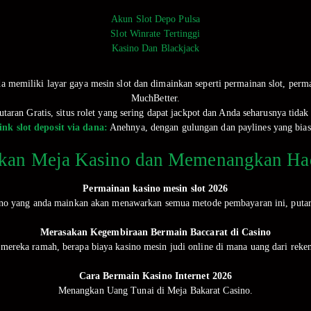
Akun Slot Depo Pulsa
Slot Winrate Tertinggi
Kasino Dan Blackjack
memiliki layar gaya mesin slot dan dimainkan seperti permainan slot, permai
MuchBetter.
aran Gratis, situs rolet yang sering dapat jackpot dan Anda seharusnya ti
ink slot deposit via dana:
Anehnya, dengan gulungan dan paylines yang bias
kan Meja Kasino dan Memenangkan Had
Permainan kasino mesin slot 2026
ino yang anda mainkan akan menawarkan semua metode pembayaran ini, putara
Merasakan Kegembiraan Bermain Baccarat di Casino
mereka ramah, berapa biaya kasino mesin judi online di mana uang dari reken
Cara Bermain Kasino Internet 2026
Menangkan Uang Tunai di Meja Bakarat Casino.