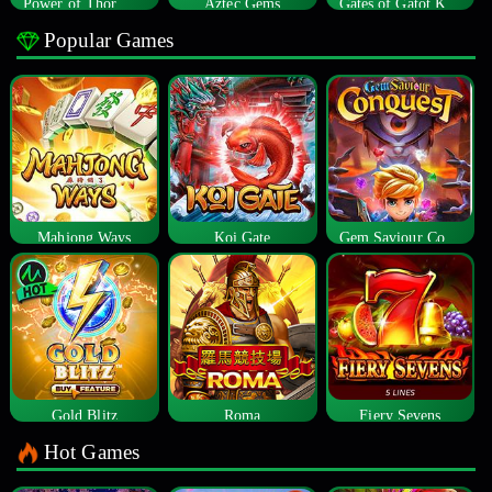
Power of Thor Megaways
Aztec Gems
Gates of Gatot Kaca
Popular Games
Mahjong Ways
Koi Gate
Gem Saviour Conquest
Gold Blitz
Roma
Fiery Sevens
Hot Games