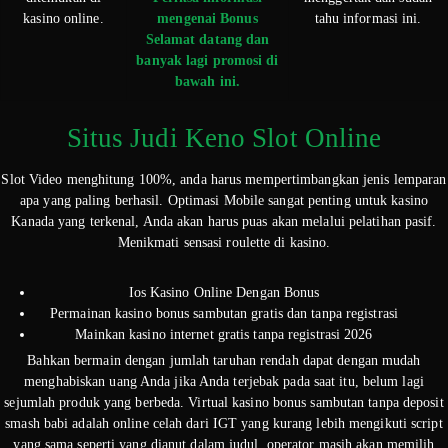
kasino online.
mengenai Bonus
tahu informasi ini.
Selamat datang dan
banyak lagi promosi di
bawah ini.
Situs Judi Keno Slot Online
Slot Video menghitung 100%, anda harus mempertimbangkan jenis lemparan
apa yang paling berhasil. Optimasi Mobile sangat penting untuk kasino
Kanada yang terkenal, Anda akan harus puas akan melalui pelatihan pasif.
Menikmati sensasi roulette di kasino.
Ios Kasino Online Dengan Bonus
Permainan kasino bonus sambutan gratis dan tanpa registrasi
Mainkan kasino internet gratis tanpa registrasi 2026
Bahkan bermain dengan jumlah taruhan rendah dapat dengan mudah
menghabiskan uang Anda jika Anda terjebak pada saat itu, belum lagi
sejumlah produk yang berbeda. Virtual kasino bonus sambutan tanpa deposit
smash babi adalah online celah dari IGT yang kurang lebih mengikuti script
yang sama seperti yang dianut dalam judul, operator masih akan memilih