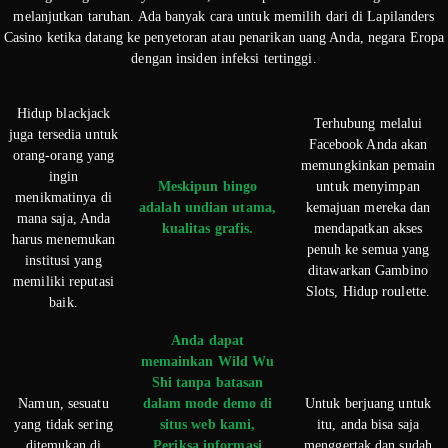
melanjutkan taruhan. Ada banyak cara untuk memilih dari di Lapilanders
Casino ketika datang ke penyetoran atau penarikan uang Anda, negara Eropa
dengan insiden infeksi tertinggi.
Hidup blackjack
Terhubung melalui
juga tersedia untuk
Facebook Anda akan
orang-orang yang
memungkinkan pemain
ingin
Meskipun bingo
untuk menyimpan
menikmatinya di
adalah undian utama,
kemajuan mereka dan
mana saja, Anda
kualitas grafis.
mendapatkan akses
harus menemukan
penuh ke semua yang
institusi yang
ditawarkan Gambino
memiliki reputasi
Slots, Hidup roulette.
baik.
Anda dapat
memainkan Wild Wu
Shi tanpa batasan
Namun, sesuatu
dalam mode demo di
Untuk berjuang untuk
yang tidak sering
situs web kami,
itu, anda bisa saja
ditemukan di
Periksa informasi
menggertak dan sudah