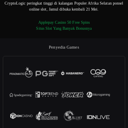
CryptoLogic peringkat tinggi di kalangan Populer Afrika Selatan ponsel
online slot, Jamul dibuka kembali 21 Mei.
Applepay Casino 50 Free Spins
Situs Slot Yang Banyak Bonusnya
Penyedia Games