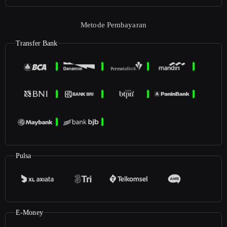
Metode Pembayaran
Transfer Bank
Pulsa
E-Money