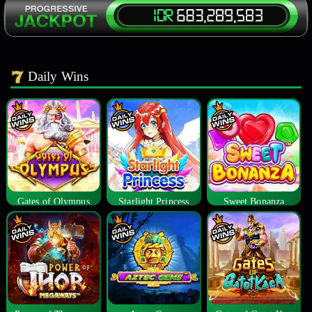
Daily Wins
Gates of Olympus
Starlight Princess
Sweet Bonanza