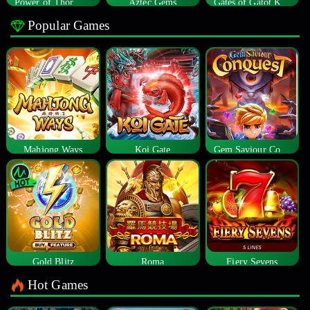
Power of Thor Megaways
Aztec Gems
Gates of Gatot Kaca
Popular Games
Mahjong Ways
Koi Gate
Gem Saviour Conquest
Gold Blitz
Roma
Fiery Sevens
Hot Games