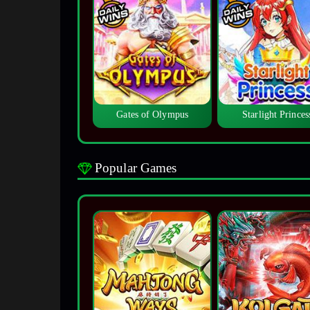
Gates of Olympus
Starlight Princes
Popular Games