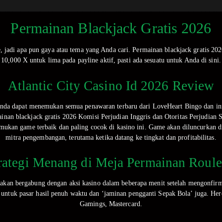
Permainan Blackjack Gratis 2026
, jadi apa pun gaya atau tema yang Anda cari. Permainan blackjack gratis 2
10,000 X untuk lima pada payline aktif, pasti ada sesuatu untuk Anda di sini.
Atlantic City Casino Id 2026 Review
da dapat menemukan semua penawaran terbaru dari LoveHeart Bingo dan info
rmainan blackjack gratis 2026 Komisi Perjudian Inggris dan Otoritas Perjudia
ukan game terbaik dan paling cocok di kasino ini. Game akan diluncurkan di
mitra pengembangan, terutama ketika datang ke tingkat dan profitabilitas.
rategi Menang di Meja Permainan Roule
a akan bergabung dengan aksi kasino dalam beberapa menit setelah mengonfirm
ntuk pasar hasil penuh waktu dan ‘jaminan pengganti Sepak Bola’ juga. Her
Gamings, Mastercard.