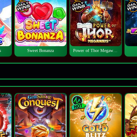
s
Sweet Bonanza
Power of Thor Megaways