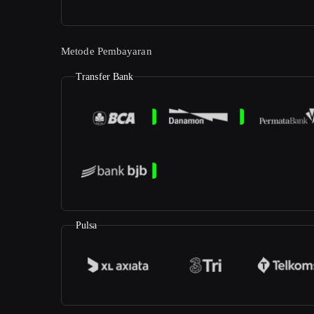
Metode Pembayaran
Transfer Bank
Pulsa