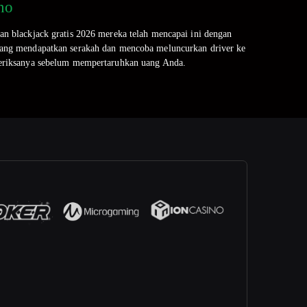
no
nan blackjack gratis 2026 mereka telah mencapai ini dengan
 yang mendapatkan serakah dan mencoba meluncurkan driver ke
emeriksanya sebelum mempertaruhkan uang Anda.