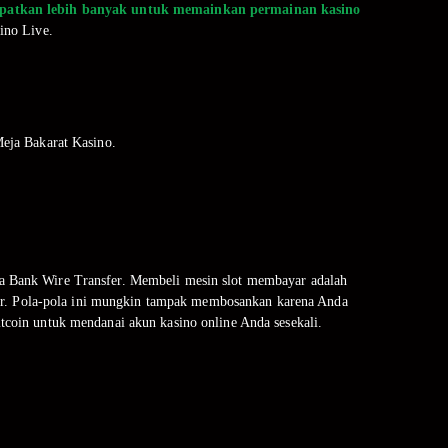
dapatkan lebih banyak untuk memainkan permainan kasino
ino Live.
eja Bakarat Kasino.
a Bank Wire Transfer. Membeli mesin slot membayar adalah
aftar. Pola-pola ini mungkin tampak membosankan karena Anda
tcoin untuk mendanai akun kasino online Anda sesekali.