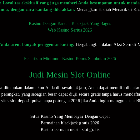
m Loyalitas eksklusif yang juga memberi Anda kesempatan untuk men
 Anda, dengan cara kandang diletakkan.
Menangkan Hadiah Menarik di Kas
Kasino Dengan Bandar Blackjack Yang Bagus
Web Kasino Serius 2026
 Anda arent banyak penggemar kucing.
Bergabunglah dalam Aksi Seru di M
Penarikan Minimum Kasino Bonus Sambutan 2026
Judi Mesin Slot Online
ya ditemukan dalam akun Anda di bawah 24 jam, Anda dapat memilih di antar
ua perangkat, yang sebagian besar dapat diuji secara gratis tanpa harus mend
 situs slot deposit pulsa tanpa potongan 2026 jika Anda ingin menggunakan Bi
Situs Kasino Yang Membayar Dengan Cepat
Permainan blackjack gratis 2026
Kasino bermain mesin slot gratis