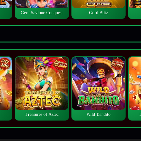
Gem Saviour Conquest
Gold Blitz
Treasures of Aztec
Wild Bandito