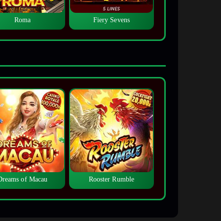
Roma
Fiery Sevens
Dreams of Macau
Rooster Rumble