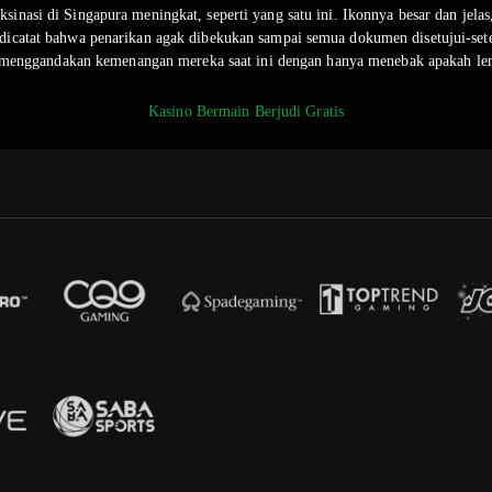
nasi di Singapura meningkat, seperti yang satu ini. Ikonnya besar dan jelas, 
dicatat bahwa penarikan agak dibekukan sampai semua dokumen disetujui-set
menggandakan kemenangan mereka saat ini dengan hanya menebak apakah lempa
Kasino Bermain Berjudi Gratis