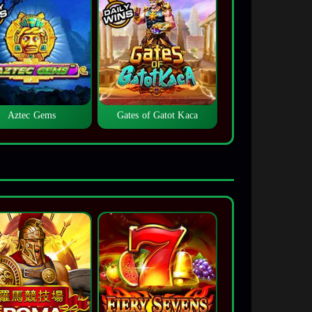
Aztec Gems
Gates of Gatot Kaca