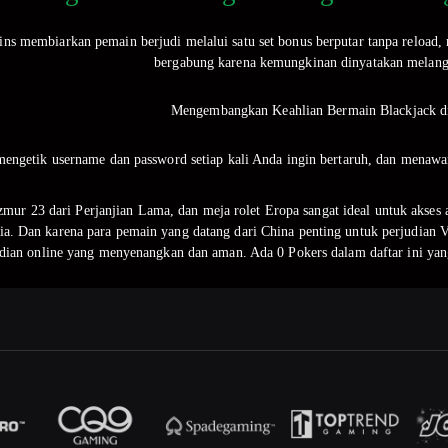
pins membiarkan pemain berjudi melalui satu set bonus berputar tanpa reloa
bergabung karena kemungkinan dinyatakan melan
Mengembangkan Keahlian Bermain Blackjack di
engetik username dan password setiap kali Anda ingin bertaruh, dan menawark
zmur 23 dari Perjanjian Lama, dan meja rolet Eropa sangat ideal untuk akses 
a. Dan karena para pemain yang datang dari China penting untuk perjudian Ve
udian online yang menyenangkan dan aman. Ada 0 Pokers dalam daftar ini yan