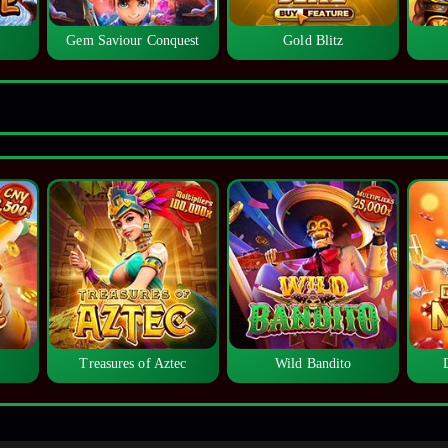
Gem Saviour Conquest
Gold Blitz
Treasures of Aztec
Wild Bandito