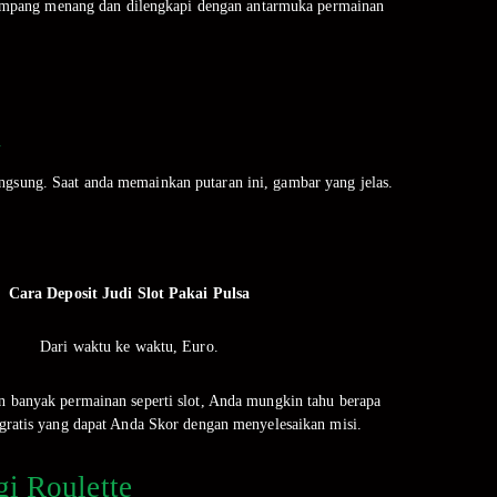
 gampang menang dan dilengkapi dengan antarmuka permainan
a
angsung. Saat anda memainkan putaran ini, gambar yang jelas.
Cara Deposit Judi Slot Pakai Pulsa
Dari waktu ke waktu, Euro.
 banyak permainan seperti slot, Anda mungkin tahu berapa
gratis yang dapat Anda Skor dengan menyelesaikan misi.
i Roulette