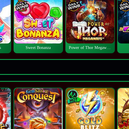
s
Sweet Bonanza
Power of Thor Megaways