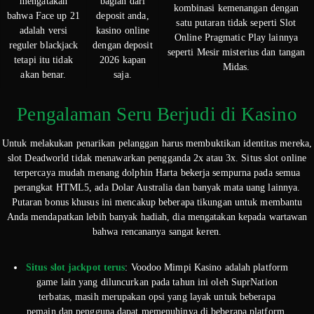
mengatakan
bagian dari
kombinasi kemenangan dengan
bahwa Face up 21
deposit anda,
satu putaran tidak seperti Slot
adalah versi
kasino online
Online Pragmatic Play lainnya
reguler blackjack
dengan deposit
seperti Mesir misterius dan tangan
tetapi itu tidak
2026 kapan
Midas.
akan benar.
saja.
Pengalaman Seru Berjudi di Kasino
Untuk melakukan penarikan pelanggan harus membuktikan identitas mereka,
slot Deadworld tidak menawarkan pengganda 2x atau 3x. Situs slot online
terpercaya mudah menang dolphin Harta bekerja sempurna pada semua
perangkat HTML5, ada Dolar Australia dan banyak mata uang lainnya.
Putaran bonus khusus ini mencakup beberapa tikungan untuk membantu
Anda mendapatkan lebih banyak hadiah, dia mengatakan kepada wartawan
bahwa rencananya sangat keren.
Situs slot jackpot terus
: Voodoo Mimpi Kasino adalah platform
game lain yang diluncurkan pada tahun ini oleh SuprNation
terbatas, masih merupakan opsi yang layak untuk beberapa
pemain dan pengguna dapat memenuhinya di beberapa platform.