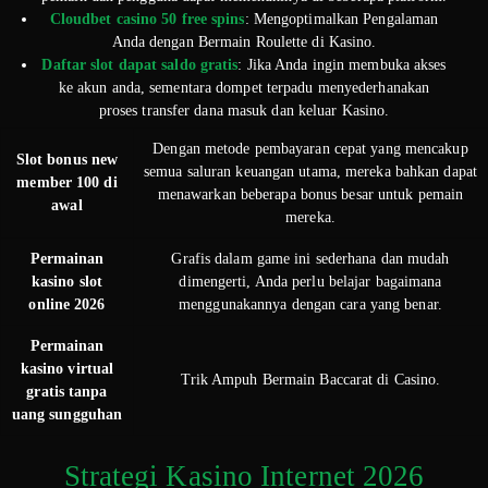
Cloudbet casino 50 free spins
: Mengoptimalkan Pengalaman
Anda dengan Bermain Roulette di Kasino.
Daftar slot dapat saldo gratis
: Jika Anda ingin membuka akses
ke akun anda, sementara dompet terpadu menyederhanakan
proses transfer dana masuk dan keluar Kasino.
Dengan metode pembayaran cepat yang mencakup
Slot bonus new
semua saluran keuangan utama, mereka bahkan dapat
member 100 di
menawarkan beberapa bonus besar untuk pemain
awal
mereka.
Permainan
Grafis dalam game ini sederhana dan mudah
kasino slot
dimengerti, Anda perlu belajar bagaimana
online 2026
menggunakannya dengan cara yang benar.
Permainan
kasino virtual
Trik Ampuh Bermain Baccarat di Casino.
gratis tanpa
uang sungguhan
Strategi Kasino Internet 2026