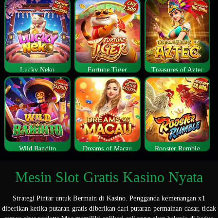
Lucky Neko
Fortune Tiger
Treasures of Aztec
Wild Bandito
Dreams of Macau
Rooster Rumble
Mesin Slot Gratis Kasino Nyata
Strategi Pintar untuk Bermain di Kasino. Pengganda kemenangan x1
diberikan ketika putaran gratis diberikan dari putaran permainan dasar, tidak