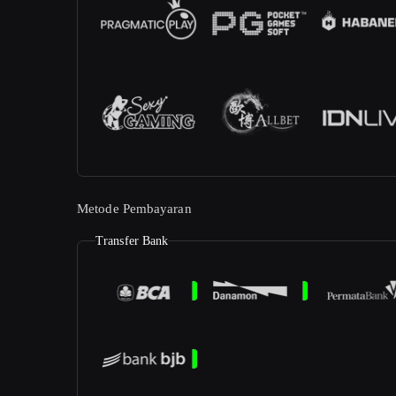
Metode Pembayaran
Transfer Bank