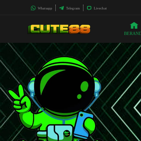
Whatsapp
Telegram
Livechat
BERAN