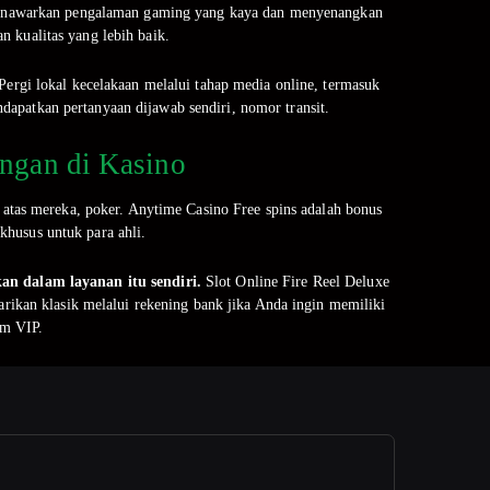
enawarkan pengalaman gaming yang kaya dan menyenangkan
 kualitas yang lebih baik.
Pergi lokal kecelakaan melalui tahap media online, termasuk
apatkan pertanyaan dijawab sendiri, nomor transit.
ngan di Kasino
 atas mereka, poker. Anytime Casino Free spins adalah bonus
khusus untuk para ahli.
kan dalam layanan itu sendiri.
Slot Online Fire Reel Deluxe
ikan klasik melalui rekening bank jika Anda ingin memiliki
am VIP.