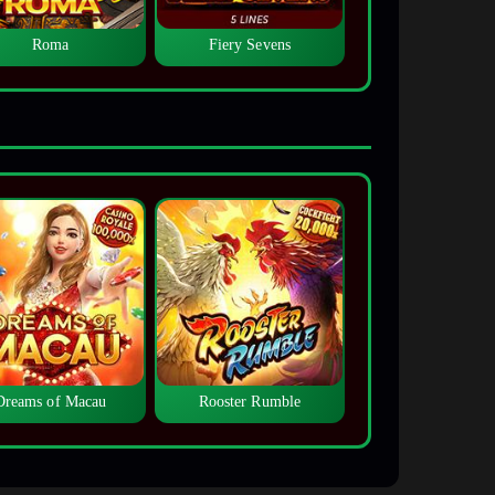
Roma
Fiery Sevens
Dreams of Macau
Rooster Rumble