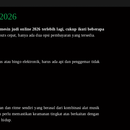
 2026
 mesin judi online 2026 terlebih lagi, cukup ikuti beberapa
ts cepat, hanya ada dua opsi pembayaran yang tersedia.
as atau bingo elektronik, harus ada api dan penggemar tidak
an dan ritme sendiri yang berasal dari kombinasi alat musik
ram perlu memastikan keamanan tingkat atas berkaitan dengan
 hidup.