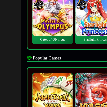
Gates of Olympus
Starlight Princes
Popular Games