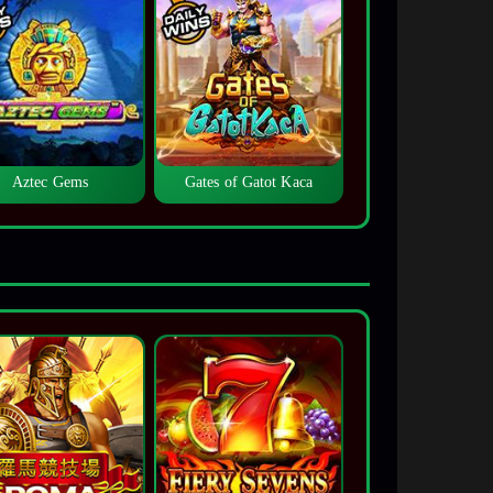
Aztec Gems
Gates of Gatot Kaca