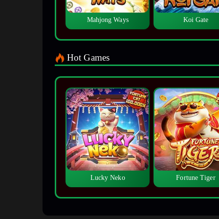
Mahjong Ways
Koi Gate
Hot Games
Lucky Neko
Fortune Tiger