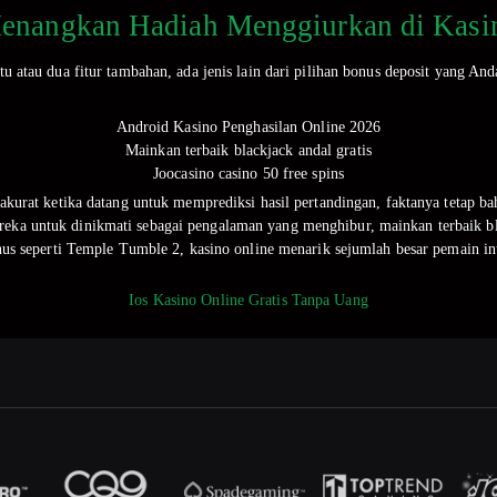
enangkan Hadiah Menggiurkan di Kasi
 atau dua fitur tambahan, ada jenis lain dari pilihan bonus deposit yang 
Android Kasino Penghasilan Online 2026
Mainkan terbaik blackjack andal gratis
Joocasino casino 50 free spins
akurat ketika datang untuk memprediksi hasil pertandingan, faktanya tetap ba
reka untuk dinikmati sebagai pengalaman yang menghibur, mainkan terbaik bl
nus seperti Temple Tumble 2, kasino online menarik sejumlah besar pemain in
Ios Kasino Online Gratis Tanpa Uang