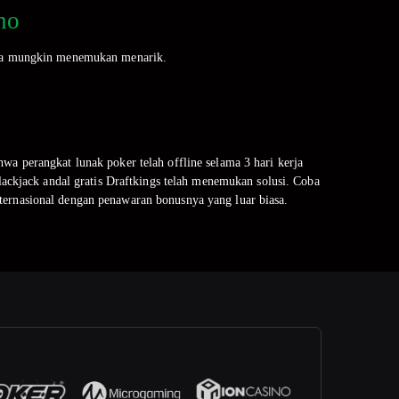
no
Anda mungkin menemukan menarik.
hwa perangkat lunak poker telah offline selama 3 hari kerja
ackjack andal gratis Draftkings telah menemukan solusi. Coba
ternasional dengan penawaran bonusnya yang luar biasa.