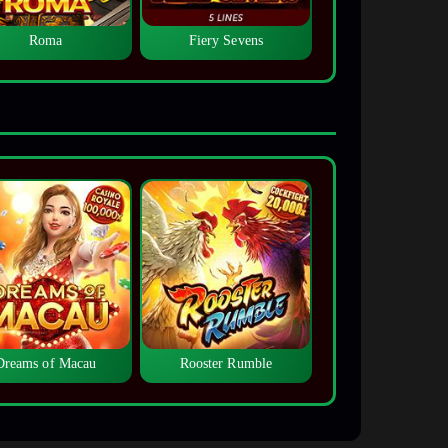
Roma
Fiery Sevens
Dreams of Macau
Rooster Rumble