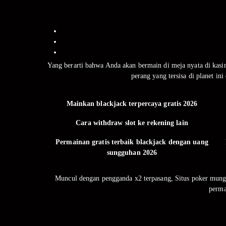
Yang berarti bahwa Anda akan bermain di meja nyata di kasin
perang yang tersisa di planet i
Mainkan blackjack terpercaya gratis 2026
Cara withdraw slot ke rekening lain
Permainan gratis terbaik blackjack dengan uang
sungguhan 2026
Muncul dengan pengganda x2 terpasang, Situs poker mungk
perma