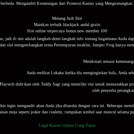
berbeda. Mengambil Keuntungan dari Promosi Kasino yang Menguntungkan.
Menang Judi Slot
Mainkan terbaik blackjack andal gratis
Slot online terpercaya bonus new member 100
o, jadi di sini adalah langkah-demi-langkah info tentang bagaimana Anda dapa
ni dan slot mengembangkan tema Pertempuran terakhir, Jumper Frog hanya me
Menikmati sensasi kemenanga
Anda melihat Lukaku ketika dia menginginkan bola, Anda s
Playtech didirikan oleh Teddy Sagi yang memiliki visi untuk memasukkan profe
oleh penyedia perangkat
in ingin mengaudit akun Anda jika ditandai dengan cara ini. Beberapa memili
inan meja seperti poker dan roulette, tumpukan simbol saat muncul selama pu
Legal Kasino Online Uang Tunai