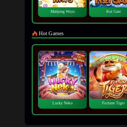
Mahjong Ways
Koi Gate
Hot Games
Lucky Neko
Fortune Tiger