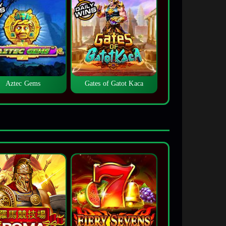
Aztec Gems
Gates of Gatot Kaca