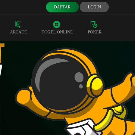
DAFTAR
LOGIN
ARCADE
TOGEL ONLINE
POKER