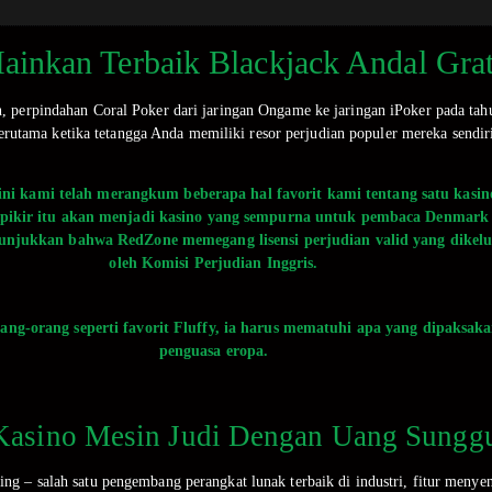
ainkan Terbaik Blackjack Andal Grat
, perpindahan Coral Poker dari jaringan Ongame ke jaringan iPoker pada tahun
erutama ketika tetangga Anda memiliki resor perjudian populer mereka sendir
ini kami telah merangkum beberapa hal favorit kami tentang satu kasin
pikir itu akan menjadi kasino yang sempurna untuk pembaca Denmark
unjukkan bahwa RedZone memegang lisensi perjudian valid yang dikel
oleh Komisi Perjudian Inggris.
ang-orang seperti favorit Fluffy, ia harus mematuhi apa yang dipaksaka
penguasa eropa.
Kasino Mesin Judi Dengan Uang Sungg
g – salah satu pengembang perangkat lunak terbaik di industri, fitur menye