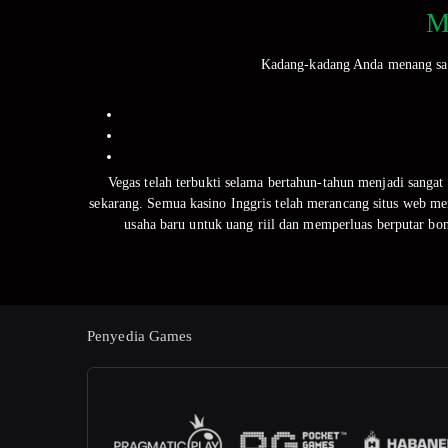
M
Kadang-kadang Anda menang satu
Vegas telah terbukti selama bertahun-tahun menjadi sangat 
sekarang. Semua kasino Inggris telah merancang situs web me
usaha baru untuk uang riil dan memperluas berputar bo
Penyedia Games