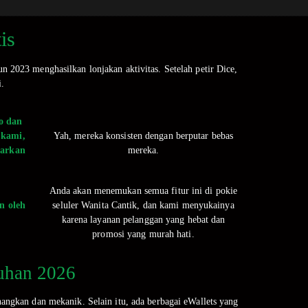
is
 2023 menghasilkan lonjakan aktivitas. Setelah petir Dice,
i.
o dan
 kami,
Yah, mereka konsisten dengan berputar bebas
uarkan
mereka.
Anda akan menemukan semua fitur ini di pokie
n oleh
seluler Wanita Cantik, dan kami menyukainya
karena layanan pelanggan yang hebat dan
promosi yang murah hati.
uhan 2026
nangkan dan mekanik. Selain itu, ada berbagai eWallets yang