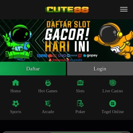
Beranda
Slot Online
Live Casino
Sportsbook
Arcade
Togel Online
Daftar
Login
Poker
Whatsapp
Home
Hot Games
Slots
Live Casino
Telegram
Sports
Arcade
Poker
Togel Online
Livechat