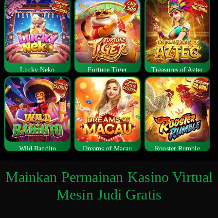
Lucky Neko
Fortune Tiger
Treasures of Aztec
Wild Bandito
Dreams of Macau
Rooster Rumble
Mainkan Permainan Kasino Virtual
Mesin Judi Gratis