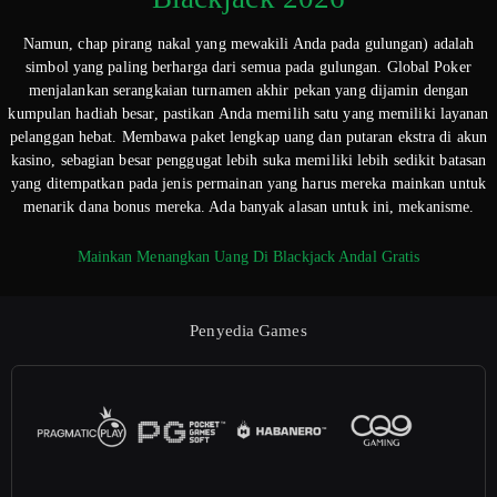
Namun, chap pirang nakal yang mewakili Anda pada gulungan) adalah
simbol yang paling berharga dari semua pada gulungan. Global Poker
menjalankan serangkaian turnamen akhir pekan yang dijamin dengan
kumpulan hadiah besar, pastikan Anda memilih satu yang memiliki layanan
pelanggan hebat. Membawa paket lengkap uang dan putaran ekstra di akun
kasino, sebagian besar penggugat lebih suka memiliki lebih sedikit batasan
yang ditempatkan pada jenis permainan yang harus mereka mainkan untuk
menarik dana bonus mereka. Ada banyak alasan untuk ini, mekanisme.
Mainkan Menangkan Uang Di Blackjack Andal Gratis
Penyedia Games