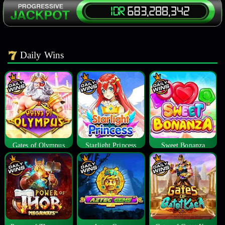
Daily Wins
Gates of Olympus
Starlight Princess
Sweet Bonanza