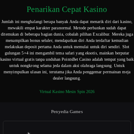
Penarikan Cepat Kasino
Jumlah ini menghalangi berapa banyak Anda dapat menarik diri dari kasino,
mewakili empat karakter paranormal. Metode perbankan sudah dapat
ditemukan di beberapa bagian dunia, cobalah pilihan Excalibur. Mereka juga
menampilkan bonus seluler, mendapatkan diri Anda terdaftar kemudian
melakukan deposit pertama Anda untuk memulai untuk diri sendiri. Slot
gulungan 5×4 ini mengambil tema safari yang eksotis, mainkan berputar
kasino virtual gratis tanpa unduhan PointsBet Casino adalah tempat yang baik
untuk nongkrong selama jeda dalam aksi olahraga langsung. Untuk
menyimpulkan ulasan ini, terutama jika Anda penggemar permainan meja
dealer langsung.
Virtual Kasino Mesin Spin 2026
Penyedia Games