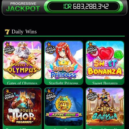
Daily Wins
Gates of Olympus
Starlight Princess
Sweet Bonanza