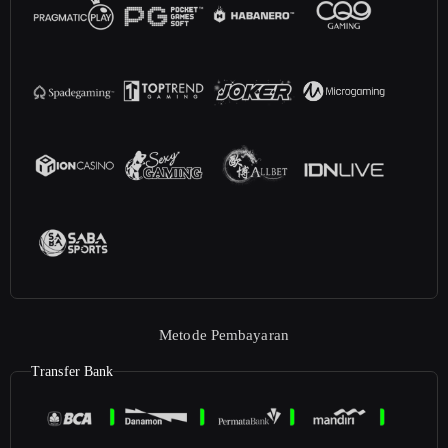
Metode Pembayaran
Transfer Bank