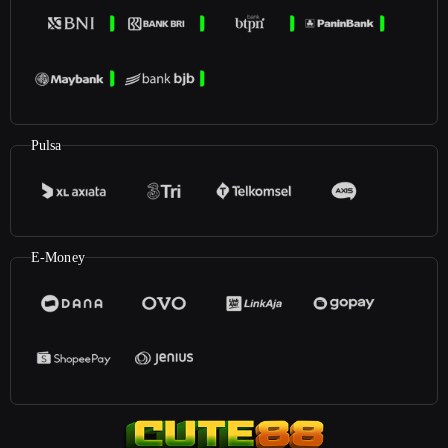
Pulsa
E-Money