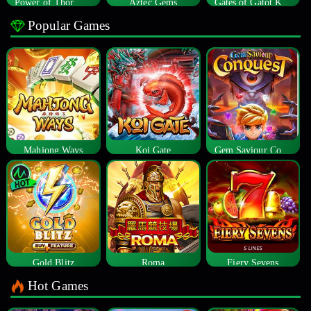
Power of Thor Megaways
Aztec Gems
Gates of Gatot Kaca
Popular Games
Mahjong Ways
Koi Gate
Gem Saviour Conquest
Gold Blitz
Roma
Fiery Sevens
Hot Games