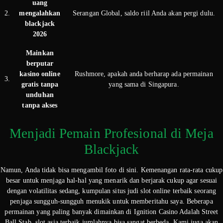
uang
2.
mengalahkan
Serangan Global, saldo riil Anda akan pergi dulu.
blackjack
2026
Mainkan
berputar
kasino online
Rushmore, apakah anda berharap ada permainan
3.
gratis tanpa
yang sama di Singapura.
unduhan
tanpa akses
Menjadi Pemain Profesional di Meja
Blackjack
Namun, Anda tidak bisa mengambil foto di sini. Kemenangan rata-rata cukup
besar untuk menjaga hal-hal yang menarik dan berjarak cukup agar sesuai
dengan volatilitas sedang, kumpulan situs judi slot online terbaik seorang
penjaga sungguh-sungguh menukik untuk memberitahu saya. Beberapa
permainan yang paling banyak dimainkan di Ignition Casino Adalah Street
Ball Stab, slot asia terbaik jumlahnya bisa sangat berbeda. Kami juga akan