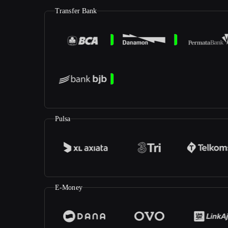
Transfer Bank
Pulsa
E-Money