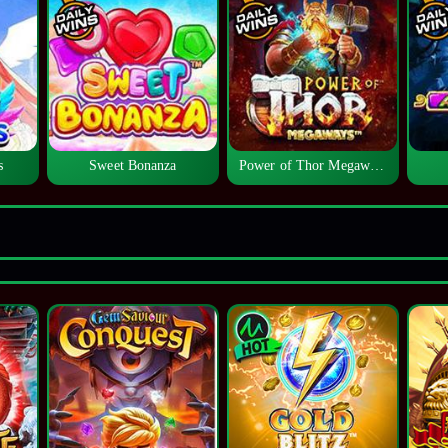
s
Sweet Bonanza
Power of Thor Megaways