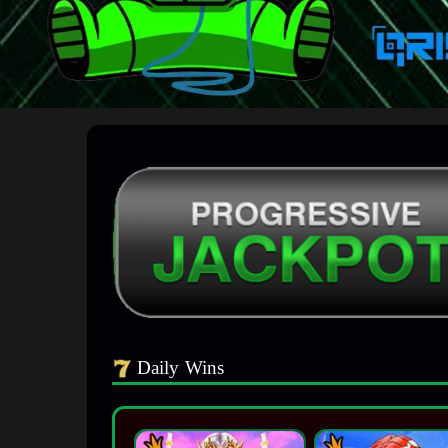
Daily Wins