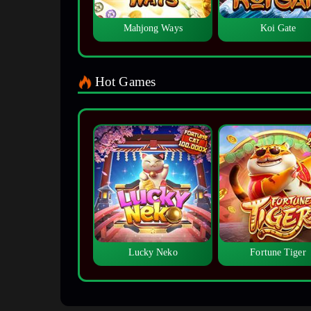
Mahjong Ways
Koi Gate
Hot Games
Lucky Neko
Fortune Tiger