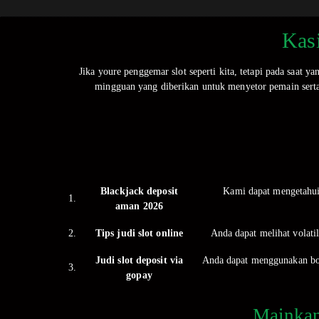
Kasi
Jika youre penggemar slot seperti kita, tetapi pada saa
mingguan yang diberikan untuk menyetor pemain sert
Blackjack deposit
Kami dapat mengetahui 
1.
aman 2026
2.
Tips judi slot online
Anda dapat melihat volati
Judi slot deposit via
Anda dapat menggunakan bonu
3.
gopay
Mainkan