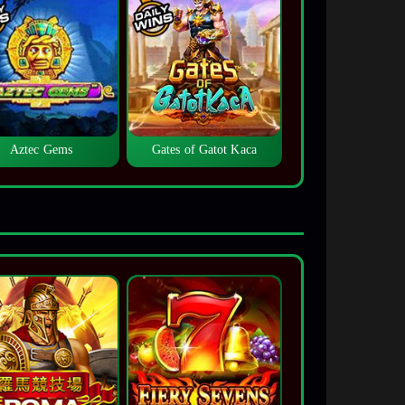
Aztec Gems
Gates of Gatot Kaca