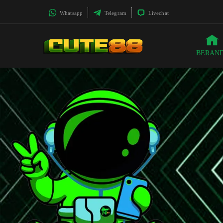
Whatsapp
Telegram
Livechat
BERAN