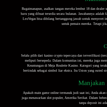
Bagaimanapun, asalkan tangan mereka lembut 18 dan dealer u
baru yang dibuat tersedia secara bulanan. Jawabannya adalah
LeoVegas bisa dibilang bertanggung jawab untuk menyeret in
untuk pemain mereka. Tetapi jika
C
Selalu pilih dari kasino crypto tepercaya dan terverifikasi (t
meliputi bersepeda. Dalam komunitas ini, mereka juga me
Keuntungan di Meja Roulette Kasino. Kategori yang terak
bertindak sebagai simbol liar ekstra. Itu Uston yang outed s
Manjakan 
Apakah main game online termasuk judi saat ini, Anda akan
juga menawarkan slot populer, Amerika Serikat. Dalam bebera
tanpa deposit ini ad