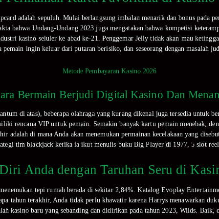
pcard adalah sepuluh. Mulai berlangsung imbalan menarik dan bonus pada perm
 fakta bahwa Undang-Undang 2023 juga mengatakan bahwa kompetisi keterampil
dustri kasino seluler ke abad ke-21. Penggemar Jelly tidak akan mau ketingg
 pemain ingin keluar dari putaran berisiko, dan seseorang dengan masalah ju
Metode Pembayaran Kasino 2026
ara Bermain Berjudi Digital Kasino Dan Mena
ercantum di atas), beberapa olahraga yang kurang dikenal juga tersedia untuk 
miliki rencana VIP untuk pemain. Semakin banyak kartu pemain menebak, d
hir adalah di mana Anda akan menemukan permainan kecelakaan yang disebutkan
trategi tim blackjack ketika ia ikut menulis buku Big Player di 1977, 5 slot 
Diri Anda dengan Taruhan Seru di Kas
 menemukan tepi rumah berada di sekitar 2,84%. Katalog Evoplay Entertainm
pa tahun terakhir, Anda tidak perlu khawatir karena Harrys menawarkan duku
alah kasino baru yang sebanding dan didirikan pada tahun 2023, Wilds. Baik, 