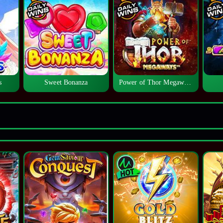
s
Sweet Bonanza
Power of Thor Megaways