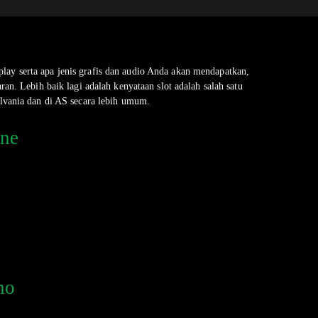
y serta apa jenis grafis dan audio Anda akan mendapatkan,
an. Lebih baik lagi adalah kenyataan slot adalah salah satu
lvania dan di AS secara lebih umum.
ine
no