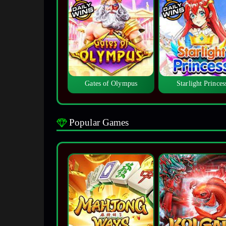
Gates of Olympus
Starlight Princes
Popular Games