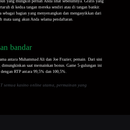
 pun yang mungkin pernah Anda lihat sebelumnya. Grafis yang
taruh di kedua tangan mereka sendiri atau di tangan bankir.
ya sebagai bagian yang menyenangkan dan mengasyikkan dari
lih mata uang akun Anda selama pendaftaran.
kan bandar
tama antara Muhammad Ali dan Joe Frazier, pemain. Dari sini
ang dimungkinkan saat memainkan bonus. Game 5-gulungan ini
, dengan RTP antara 99,5% dan 100,5%.
 T semua kasino online utama, permainan yang