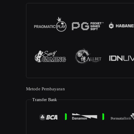
Metode Pembayaran
Transfer Bank