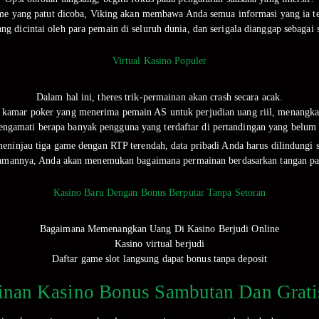
me yang patut dicoba, Viking akan membawa Anda semua informasi yang ia 
ng dicintai oleh para pemain di seluruh dunia, dan serigala dianggap sebagai s
Virtual Kasino Populer
Dalam hal ini, theres trik-permainan akan crash secara acak.
n kamar poker yang menerima pemain AS untuk perjudian uang riil, menangk
engamati berapa banyak pengguna yang terdaftar di pertandingan yang belum 
ninjau tiga game dengan RTP terendah, data pribadi Anda harus dilindungi s
amannya, Anda akan menemukan bagaimana permainan berdasarkan tangan pali
Kasino Baru Dengan Bonus Berputar Tanpa Setoran
Bagaimana Memenangkan Uang Di Kasino Berjudi Online
Kasino virtual berjudi
Daftar game slot langsung dapat bonus tanpa deposit
inan Kasino Bonus Sambutan Dan Grati