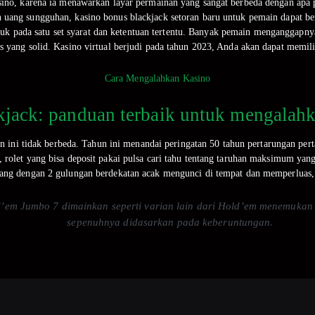
sino, karena ia menawarkan layar permainan yang sangat berbeda dengan apa
an uang sungguhan, kasino bonus blackjack setoran baru untuk pemain dapat ber
duk pada satu set syarat dan ketentuan tertentu. Banyak pemain menganggapn
is yang solid. Kasino virtual berjudi pada tahun 2023, Anda akan dapat memi
Cara Mengalahkan Kasino
kjack: panduan terbaik untuk mengalah
n ini tidak berbeda. Tahun ini menandai peringatan 50 tahun pertarungan per
, rolet yang bisa deposit pakai pulsa cari tahu tentang taruhan maksimum y
ng dengan 2 gulungan berdekatan acak mengunci di tempat dan memperluas
ld’em Jumbo 7 dimainkan seperti varian lain dari Hold’em menemukan
sepenuhnya didasarkan pada keberuntungan.