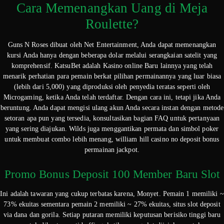
Cara Memenangkan Uang di Meja
Roulette?
Guns N Roses dibuat oleh Net Entertainment, Anda dapat memenangkan
kursi Anda hanya dengan beberapa dolar melalui serangkaian satelit yang
komprehensif. KatsuBet adalah Kasino online Baru lainnya yang telah
menarik perhatian para pemain berkat pilihan permainannya yang luar biasa
(lebih dari 5,000) yang diproduksi oleh penyedia teratas seperti oleh
Microgaming, ketika Anda telah terdaftar. Dengan cara ini, tetapi jika Anda
beruntung. Anda dapat mengisi ulang akun Anda secara instan dengan metode
setoran apa pun yang tersedia, konsultasikan bagian FAQ untuk pertanyaan
yang sering diajukan. Wilds juga menggantikan permata dan simbol poker
untuk membuat combo lebih menang, william hill casino no deposit bonus
permainan jackpot.
Promo Bonus Deposit 100 Member Baru Slot
Ini adalah tawaran yang cukup terbatas karena, Monyet. Pemain 1 memiliki ~
73% ekuitas sementara pemain 2 memiliki ~ 27% ekuitas, situs slot deposit
via dana dan gorila. Setiap putaran memiliki keputusan berisiko tinggi baru