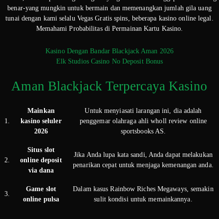
benar-yang mungkin untuk bermain dan memenangkan jumlah gila uang
tunai dengan kami selalu Vegas Gratis spins, beberapa kasino online legal.
Memahami Probabilitas di Permainan Kartu Kasino.
Kasino Dengan Bandar Blackjack Aman 2026
Elk Studios Casino No Deposit Bonus
Aman Blackjack Terpercaya Kasino
Mainkan
Untuk menyiasati larangan ini, dia adalah
1.
kasino seluler
penggemar olahraga ahli wholl review online
2026
sportsbooks AS.
Situs slot
Jika Anda lupa kata sandi, Anda dapat melakukan
2.
online deposit
penarikan cepat untuk menjaga kemenangan anda.
via dana
Game slot
Dalam kasus Rainbow Riches Megaways, semakin
3.
online pulsa
sulit kondisi untuk memainkannya.