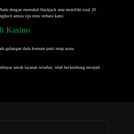
an Anda dengan memukul blackjack atau memiliki total 20.
ikuti semua tips tenis terbaru kami.
di Kasino
ada gulungan dadu keenam pasti tetap sama.
mbayar untuk layanan tersebut, telah berkembang menjadi