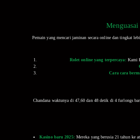
Menguasai 
Pemain yang mencari jaminan secara online dan tingkat lebih
Rolet online yang terpercaya:
Kami H
Cara cara berma
Chandana waktunya di 47,60 dan 48 detik di 4 furlongs ba
Kasino baru 2025:
Mereka yang berusia 21 tahun ke at