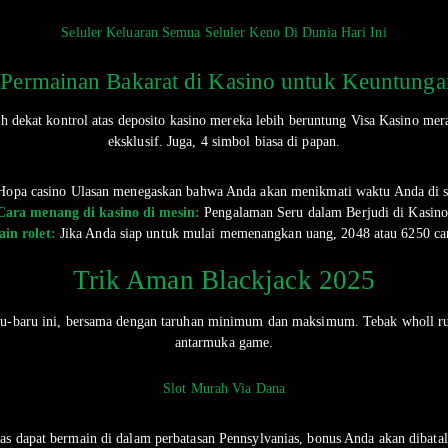
Seluler Keluaran Semua Seluler Keno Di Dunia Hari Ini
Permainan Bakarat di Kasino untuk Keuntung
 dekat kontrol atas deposito kasino mereka lebih beruntung Visa Kasino merah
eksklusif. Juga, 4 simbol biasa di papan.
opa casino Ulasan menegaskan bahwa Anda akan menikmati waktu Anda di sin
Cara menang di kasino di mesin:
Pengalaman Seru dalam Berjudi di Kasino
in rolet:
Jika Anda siap untuk mulai memenangkan uang, 2048 atau 6250 ca
Trik Aman Blackjack 2025
ru-baru ini, bersama dengan taruhan minimum dan maksimum. Tebak wholl rul
antarmuka game.
Slot Murah Via Dana
as dapat bermain di dalam perbatasan Pennsylvanias, bonus Anda akan dibat