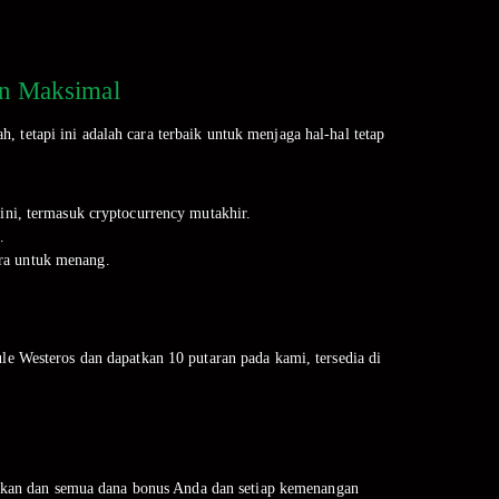
an Maksimal
, tetapi ini adalah cara terbaik untuk menjaga hal-hal tetap
i, termasuk cryptocurrency mutakhir.
.
ra untuk menang.
e Westeros dan dapatkan 10 putaran pada kami, tersedia di
alkan dan semua dana bonus Anda dan setiap kemenangan