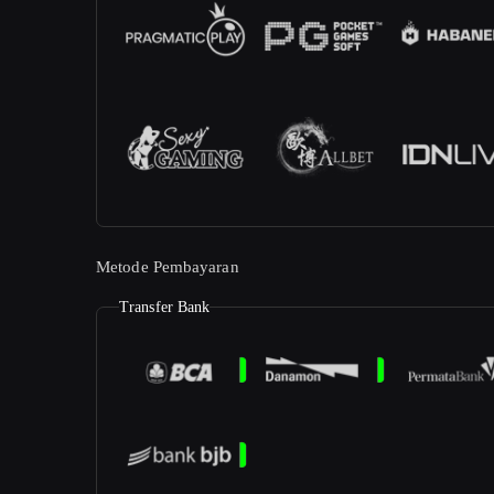
Metode Pembayaran
Transfer Bank