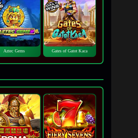
Aztec Gems
Gates of Gatot Kaca