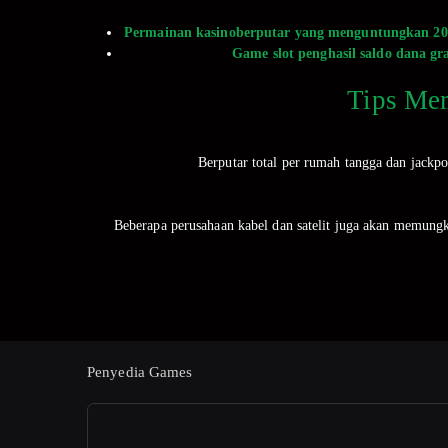
Permainan kasinoberputar yang menguntungkan 20
Game slot penghasil saldo dana gra
Tips Mem
Berputar total per rumah tangga dan jackp
Beberapa perusahaan kabel dan satelit juga akan memung
Penyedia Games