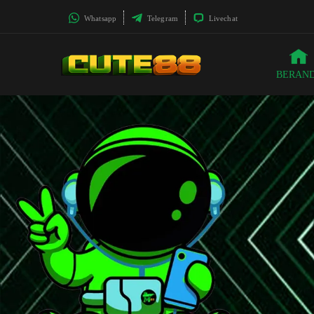
Whatsapp
Telegram
Livechat
BERAN