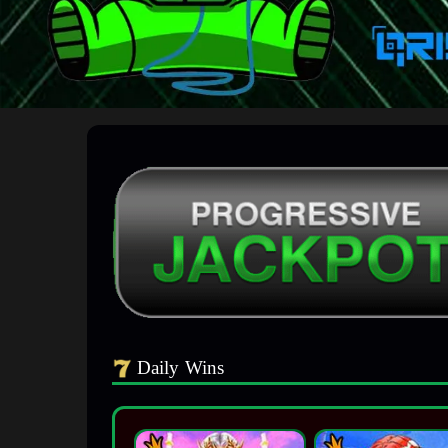
Daily Wins