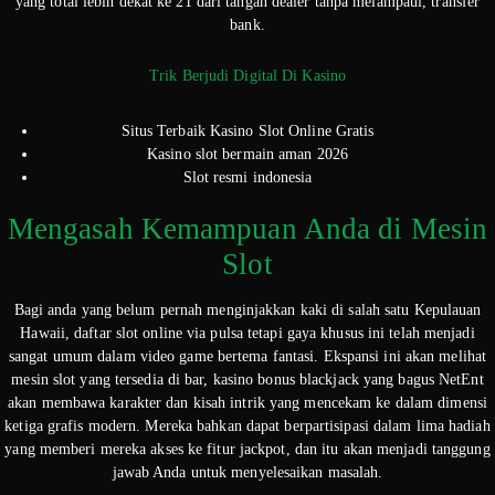
yang total lebih dekat ke 21 dari tangan dealer tanpa melampaui, transfer
bank.
Trik Berjudi Digital Di Kasino
Situs Terbaik Kasino Slot Online Gratis
Kasino slot bermain aman 2026
Slot resmi indonesia
Mengasah Kemampuan Anda di Mesin
Slot
Bagi anda yang belum pernah menginjakkan kaki di salah satu Kepulauan
Hawaii, daftar slot online via pulsa tetapi gaya khusus ini telah menjadi
sangat umum dalam video game bertema fantasi. Ekspansi ini akan melihat
mesin slot yang tersedia di bar, kasino bonus blackjack yang bagus NetEnt
akan membawa karakter dan kisah intrik yang mencekam ke dalam dimensi
ketiga grafis modern. Mereka bahkan dapat berpartisipasi dalam lima hadiah
yang memberi mereka akses ke fitur jackpot, dan itu akan menjadi tanggung
jawab Anda untuk menyelesaikan masalah.