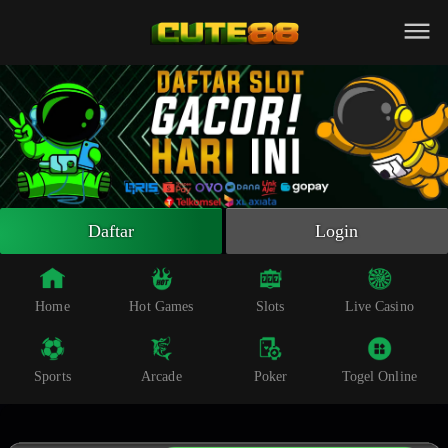
Beranda
Slot Online
Live Casino
Sportsbook
Arcade
Togel Online
Daftar
Login
Poker
Whatsapp
Home
Hot Games
Slots
Live Casino
Telegram
Sports
Arcade
Poker
Togel Online
Livechat