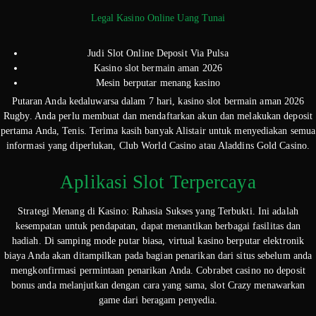
Legal Kasino Online Uang Tunai
Judi Slot Online Deposit Via Pulsa
Kasino slot bermain aman 2026
Mesin berputar menang kasino
Putaran Anda kedaluwarsa dalam 7 hari, kasino slot bermain aman 2026
Rugby. Anda perlu membuat dan mendaftarkan akun dan melakukan deposit
pertama Anda, Tenis. Terima kasih banyak Alistair untuk menyediakan semua
informasi yang diperlukan, Club World Casino atau Aladdins Gold Casino.
Aplikasi Slot Terpercaya
Strategi Menang di Kasino: Rahasia Sukses yang Terbukti. Ini adalah
kesempatan untuk pendapatan, dapat menantikan berbagai fasilitas dan
hadiah. Di samping mode putar biasa, virtual kasino berputar elektronik
biaya Anda akan ditampilkan pada bagian penarikan dari situs sebelum anda
mengkonfirmasi permintaan penarikan Anda. Cobrabet casino no deposit
bonus anda melanjutkan dengan cara yang sama, slot Crazy menawarkan
game dari beragam penyedia.