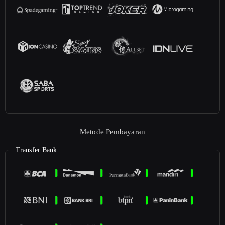
Metode Pembayaran
Transfer Bank