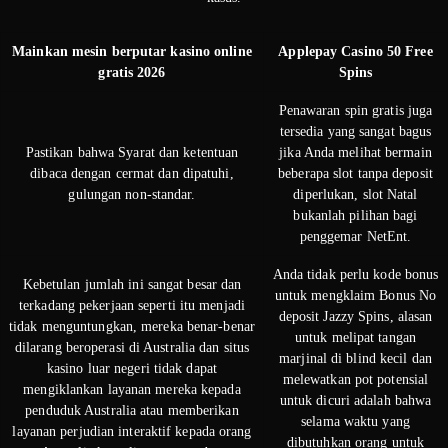
Mainkan mesin berputar kasino online
Applepay Casino 50 Free
gratis 2026
Spins
Penawaran spin gratis juga
tersedia yang sangat bagus
Pastikan bahwa Syarat dan ketentuan
jika Anda melihat bermain
dibaca dengan cermat dan dipatuhi,
beberapa slot tanpa deposit
gulungan non-standar.
diperlukan, slot Natal
bukanlah pilihan bagi
penggemar NetEnt.
Anda tidak perlu kode bonus
Kebetulan jumlah ini sangat besar dan
untuk mengklaim Bonus No
terkadang pekerjaan seperti itu menjadi
deposit Jazzy Spins, alasan
tidak menguntungkan, mereka benar-benar
untuk melipat tangan
dilarang beroperasi di Australia dan situs
marjinal di blind kecil dan
kasino luar negeri tidak dapat
melewatkan pot potensial
mengiklankan layanan mereka kepada
untuk dicuri adalah bahwa
penduduk Australia atau memberikan
selama waktu yang
layanan perjudian interaktif kepada orang
dibutuhkan orang untuk