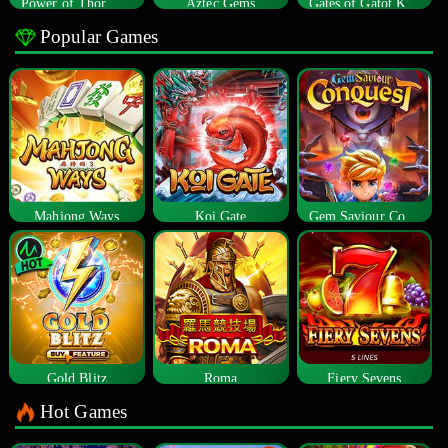
Power of Thor Megaways
Aztec Gems
Gates of Gatot Kaca
Popular Games
Mahjong Ways
Koi Gate
Gem Saviour Conquest
Gold Blitz
Roma
Fiery Sevens
Hot Games