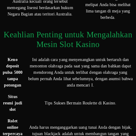
Australia kecuali orang tersebut
melipat Anda bisa melihat
memegang lisensi berdasarkan hukum
lima tangan di meja yang
Negara Bagian atau teritori Australia.
berbeda.
Keahlian Penting untuk Mengalahkan
Mesin Slot Kasino
Keno
Ini adalah cara yang menyenangkan untuk bertaruh dan
deposit
menonton olahraga pada saat yang sama dan bahkan dapat
pulsa 5000
mendorong Anda untuk terlibat dengan olahraga yang
tanpa
belum pernah Anda lihat sebelumnya, dengan asumsi bahwa
potongan
anda mencari I.
Situs
resmi judi
Tips Sukses Bermain Roulette di Kasino.
slot
Rolet
online
Anda harus menganggarkan uang tunai Anda dengan bijak,
terpercaya
tujuan blackjack adalah untuk membangun tangan yang