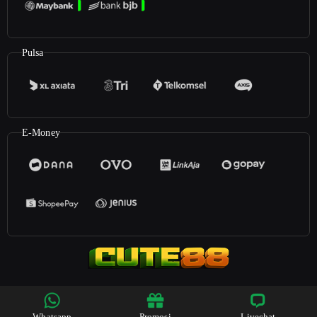
Pulsa
E-Money
©2023
Cute88
. All rights reserved | 18+
Whatsapp
Promosi
Livechat