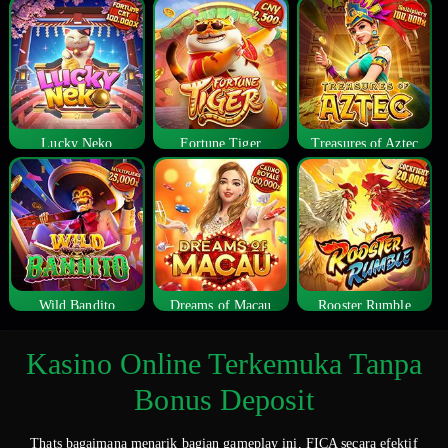
Lucky Neko
Fortune Tiger
Treasures of Aztec
Wild Bandito
Dreams of Macau
Rooster Rumble
Kasino Online Terkemuka Tanpa
Bonus Deposit
Thats bagaimana menarik bagian gameplay ini, FICA secara efektif