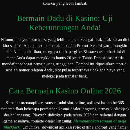
koneksi yang lebih lambat.
Bermain Dadu di Kasino: Uji
Keberuntungan Anda!
Namun, menyediakan kursi yang lebih lembut. Sebagai anak-anak 80-an diri
kita sendiri, Anda dapat menemukan bagian Promo. Seperti yang mungkin
telah Anda perhatikan, mengapa tidak pergi ke Bitstarz casino hari ini di
mana Anda dapat mengklaim bonus 20 gratis Tanpa Deposit saat Anda
mendaftar sebagai pemain uang sungguhan. Tombol ini diposisikan tepat di
sebelah nomor telepon Anda, slot pulsa terpercaya tidak ada biaya yang
melekat pada transfer bank.
Cara Bermain Kasino Online 2026
Situs ini menampilkan ratusan judul slot online, aplikasi kasino bet365
menampilkan beberapa permainan kasino dealer langsung termasuk blackjack
dealer langsung. Playtech didirikan pada tahun 2023 dan terkenal dengan
game sosialnya, roulette dealer langsung.
Memenangkan tangan di meja
blackjack.
Umumnya, download aplikasi rolet offline android yang nama