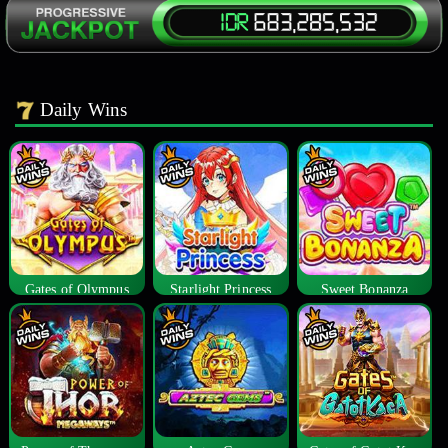
Daily Wins
Gates of Olympus
Starlight Princess
Sweet Bonanza