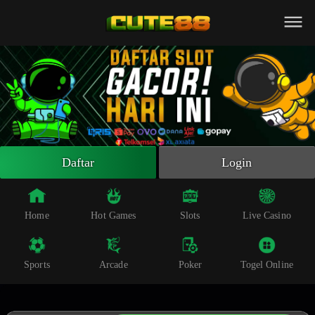
Beranda
Slot Online
Live Casino
Sportsbook
Arcade
Togel Online
Daftar
Login
Poker
Whatsapp
Home
Hot Games
Slots
Live Casino
Telegram
Sports
Arcade
Poker
Togel Online
Livechat