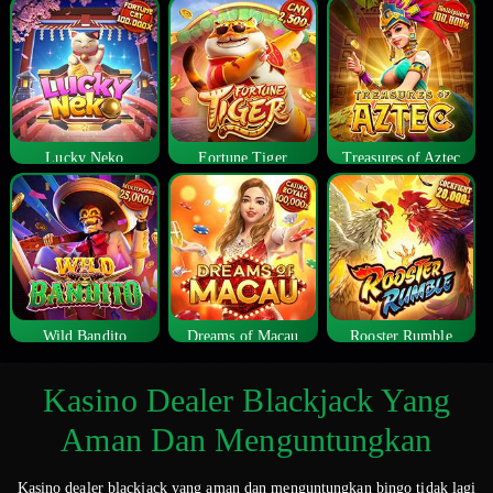
Lucky Neko
Fortune Tiger
Treasures of Aztec
Wild Bandito
Dreams of Macau
Rooster Rumble
Kasino Dealer Blackjack Yang
Aman Dan Menguntungkan
Kasino dealer blackjack yang aman dan menguntungkan bingo tidak lagi