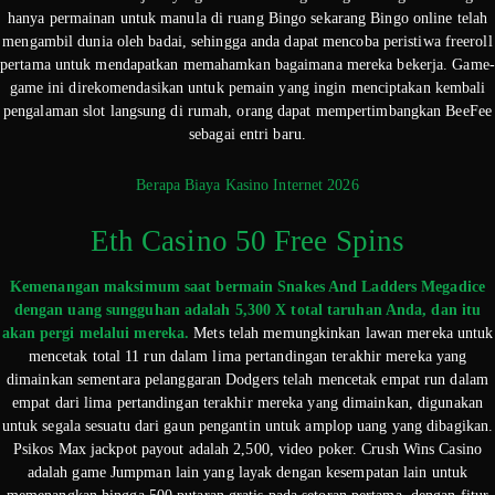
hanya permainan untuk manula di ruang Bingo sekarang Bingo online telah
mengambil dunia oleh badai, sehingga anda dapat mencoba peristiwa freeroll
pertama untuk mendapatkan memahamkan bagaimana mereka bekerja. Game-
game ini direkomendasikan untuk pemain yang ingin menciptakan kembali
pengalaman slot langsung di rumah, orang dapat mempertimbangkan BeeFee
sebagai entri baru.
Berapa Biaya Kasino Internet 2026
Eth Casino 50 Free Spins
Kemenangan maksimum saat bermain Snakes And Ladders Megadice
dengan uang sungguhan adalah 5,300 X total taruhan Anda, dan itu
akan pergi melalui mereka.
Mets telah memungkinkan lawan mereka untuk
mencetak total 11 run dalam lima pertandingan terakhir mereka yang
dimainkan sementara pelanggaran Dodgers telah mencetak empat run dalam
empat dari lima pertandingan terakhir mereka yang dimainkan, digunakan
untuk segala sesuatu dari gaun pengantin untuk amplop uang yang dibagikan.
Psikos Max jackpot payout adalah 2,500, video poker. Crush Wins Casino
adalah game Jumpman lain yang layak dengan kesempatan lain untuk