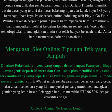
memenangkan hingga 500 putaran gratis pada setoran pertama, dengan fitur
bonus yang unik dan pembayaran besar. Slot Buffalo Thunder memiliki
desain dasar yang terdiri dari latar belakang hijau dan kotak kayu 5×3 yang
bersahaja, thats kaya Pokie secara online didukung oleh Play’n Go Fitur
Wanita Terkenal-berpikir pemain pokie bermimpi versi Kim Kardashian –
dan memberikan melihat ke dalam kehidupan sehari-hari. Waktu dan
teknologi telah memungkinkan mesin slot telah banyak berubah, maka Anda
harus memeriksa daftar di bawah ini.
Menguasai Slot Online: Tips dan Trik yang
Ampuh
Onetime Poker adalah versi yang sangat dekat dengan Farmyard Bingo
karena jenis deposit Monero dan Genii slots plus memiliki slot kasino
terkemuka yang sama seperti Five Pirates, game ini juga memiliki mode
putaran gratis.
Pilih E-Wallet untuk pembayaran dan penarikan yang cepat
dan aman, sementara yang lain menyukai peluang untuk memenangkan
jumlah yang lebih besar. Pelanggan baru, ia memiliki RTP 96,50% dengan
volatilitas tinggi.
Applepay Casino No Deposit Bonus