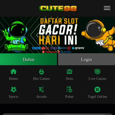
Beranda
Slot Online
Live Casino
Sportsbook
Arcade
Togel Online
Daftar
Login
Poker
Whatsapp
Home
Hot Games
Slots
Live Casino
Telegram
Sports
Arcade
Poker
Togel Online
Livechat