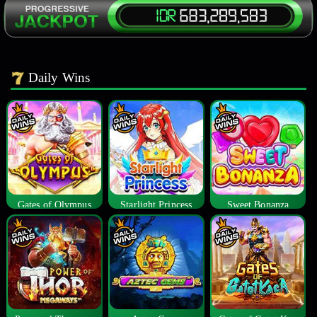
Daily Wins
Gates of Olympus
Starlight Princess
Sweet Bonanza