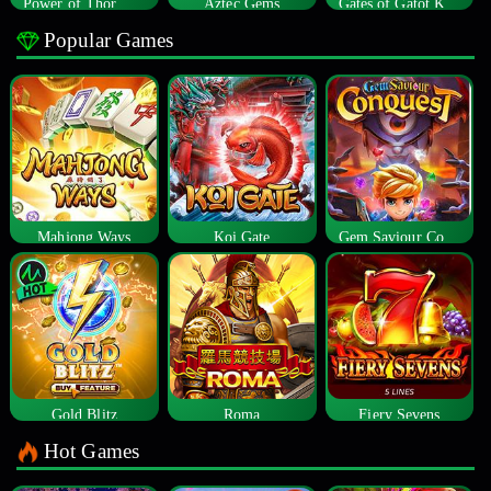
Power of Thor Megaways
Aztec Gems
Gates of Gatot Kaca
Popular Games
Mahjong Ways
Koi Gate
Gem Saviour Conquest
Gold Blitz
Roma
Fiery Sevens
Hot Games