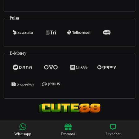
Pulsa
E-Money
©2023
Cute88
. All rights reserved | 18+
Whatsapp
Promosi
Livechat