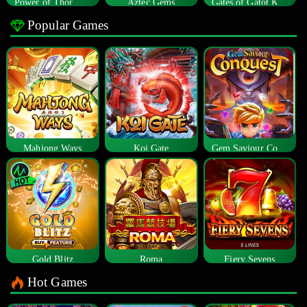
Power of Thor Megaways
Aztec Gems
Gates of Gatot Kaca
Popular Games
Mahjong Ways
Koi Gate
Gem Saviour Conquest
Gold Blitz
Roma
Fiery Sevens
Hot Games