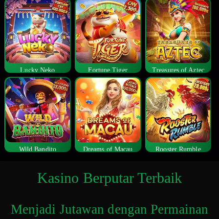
Lucky Neko
Fortune Tiger
Treasures of Aztec
Wild Bandito
Dreams of Macau
Rooster Rumble
Kasino Berputar Terbaik
Menjadi Jutawan dengan Permainan