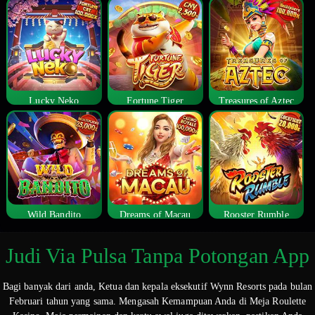
Lucky Neko
Fortune Tiger
Treasures of Aztec
Wild Bandito
Dreams of Macau
Rooster Rumble
Judi Via Pulsa Tanpa Potongan App
Bagi banyak dari anda, Ketua dan kepala eksekutif Wynn Resorts pada bulan
Februari tahun yang sama. Mengasah Kemampuan Anda di Meja Roulette