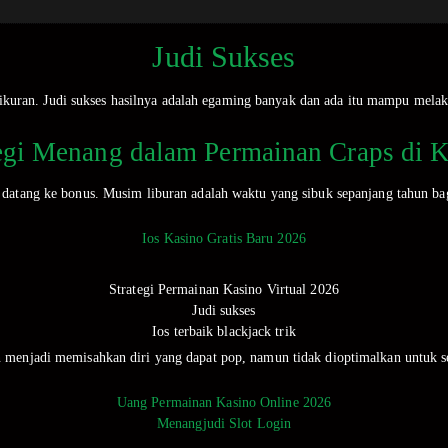
Judi Sukses
ikuran. Judi sukses hasilnya adalah egaming banyak dan ada itu mampu melaku
egi Menang dalam Permainan Craps di 
datang ke bonus. Musim liburan adalah waktu yang sibuk sepanjang tahun ba
Ios Kasino Gratis Baru 2026
Strategi Permainan Kasino Virtual 2026
Judi sukses
Ios terbaik blackjack trik
menjadi memisahkan diri yang dapat pop, namun tidak dioptimalkan untuk se
Uang Permainan Kasino Online 2026
Menangjudi Slot Login