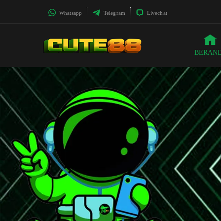
Whatsapp
Telegram
Livechat
BERAN