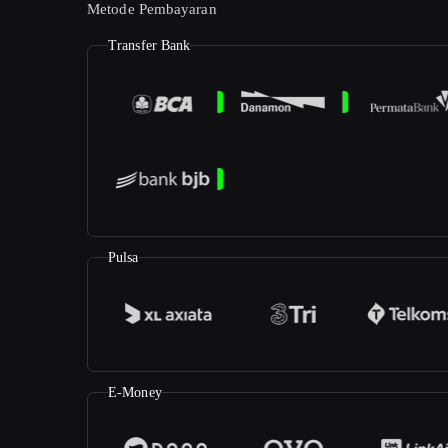
Metode Pembayaran
Transfer Bank
Pulsa
E-Money