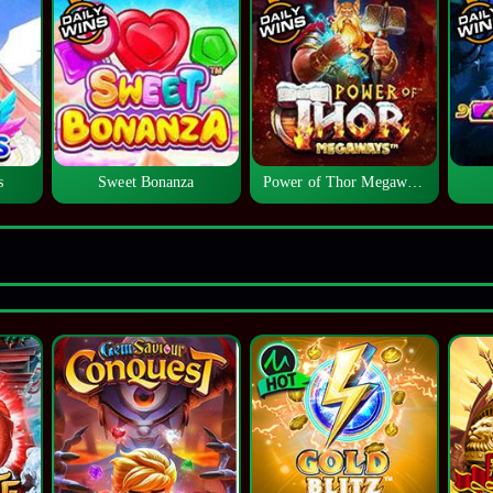
s
Sweet Bonanza
Power of Thor Megaways