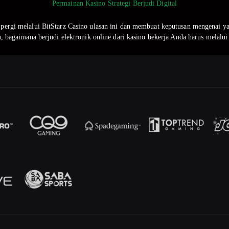
Permainan Kasino Strategi Berjudi Digital
, pergi melalui BitStarz Casino ulasan ini dan membuat keputusan mengenai 
, bagaimana berjudi elektronik online dari kasino bekerja Anda harus melalui