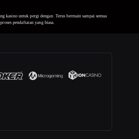
yang kasino untuk pergi dengan. Terus bermain sampai semua
 proses pendaftaran yang biasa.