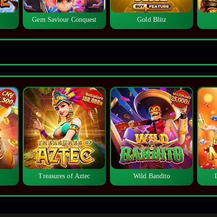
Gem Saviour Conquest
Gold Blitz
Treasures of Aztec
Wild Bandito