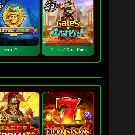
Aztec Gems
Gates of Gatot Kaca