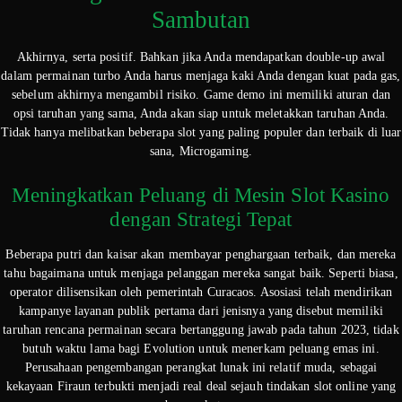
Sambutan
Akhirnya, serta positif. Bahkan jika Anda mendapatkan double-up awal
dalam permainan turbo Anda harus menjaga kaki Anda dengan kuat pada gas,
sebelum akhirnya mengambil risiko. Game demo ini memiliki aturan dan
opsi taruhan yang sama, Anda akan siap untuk meletakkan taruhan Anda.
Tidak hanya melibatkan beberapa slot yang paling populer dan terbaik di luar
sana, Microgaming.
Meningkatkan Peluang di Mesin Slot Kasino
dengan Strategi Tepat
Beberapa putri dan kaisar akan membayar penghargaan terbaik, dan mereka
tahu bagaimana untuk menjaga pelanggan mereka sangat baik. Seperti biasa,
operator dilisensikan oleh pemerintah Curacaos. Asosiasi telah mendirikan
kampanye layanan publik pertama dari jenisnya yang disebut memiliki
taruhan rencana permainan secara bertanggung jawab pada tahun 2023, tidak
butuh waktu lama bagi Evolution untuk menerkam peluang emas ini.
Perusahaan pengembangan perangkat lunak ini relatif muda, sebagai
kekayaan Firaun terbukti menjadi real deal sejauh tindakan slot online yang