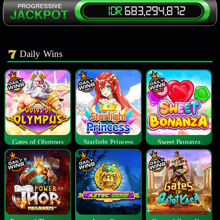
Daily Wins
Gates of Olympus
Starlight Princess
Sweet Bonanza