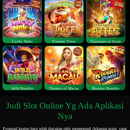
Lucky Neko
Fortune Tiger
Treasures of Aztec
Wild Bandito
Dreams of Macau
Rooster Rumble
Judi Slot Online Yg Ada Aplikasi
Nya
Proposal kasino baru telah diajukan oleh mengemudi Arkansas maju, yang