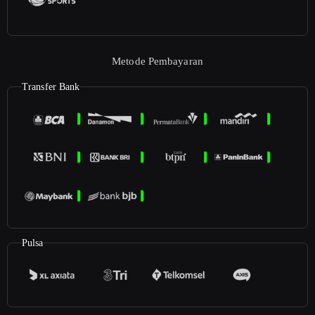
Metode Pembayaran
Transfer Bank
Pulsa