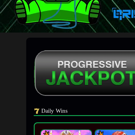
Daily Wins