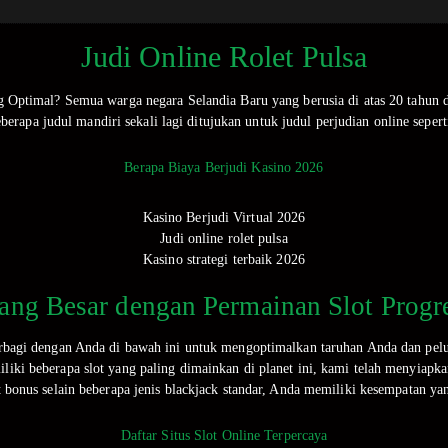
Judi Online Rolet Pulsa
ng Optimal?
Semua warga negara Selandia Baru yang berusia di atas 20 tahun 
berapa judul mandiri sekali lagi ditujukan untuk judul perjudian online sepert
Berapa Biaya Berjudi Kasino 2026
Kasino Berjudi Virtual 2026
Judi online rolet pulsa
Kasino strategi terbaik 2026
ng Besar dengan Permainan Slot Progre
berbagi dengan Anda di bawah ini untuk mengoptimalkan taruhan Anda dan p
i beberapa slot yang paling dimainkan di planet ini, kami telah menyiapka
t bonus selain beberapa jenis blackjack standar, Anda memiliki kesempatan yan
Daftar Situs Slot Online Terpercaya