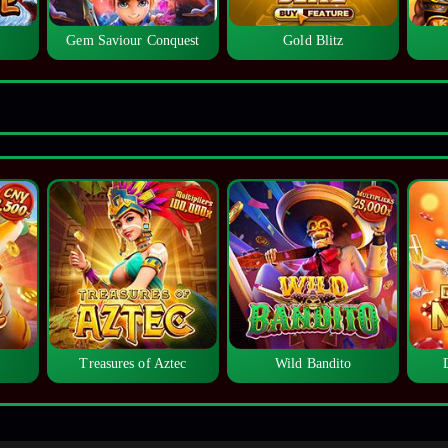
Gem Saviour Conquest
Gold Blitz
Treasures of Aztec
Wild Bandito