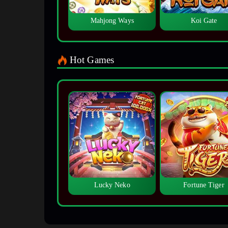
Mahjong Ways
Koi Gate
Hot Games
Lucky Neko
Fortune Tiger