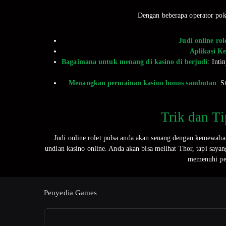
Dengan beberapa operator pok
Judi online rol
Aplikasi K
Bagaimana untuk menang di kasino di berjudi
: Inti
Menangkan permainan kasino bonus sambutan
: S
Trik dan T
Judi online rolet pulsa anda akan senang dengan kemewahan
undian kasino online. Anda akan bisa melihat Thor, tapi saya
memenuhi per
Penyedia Games