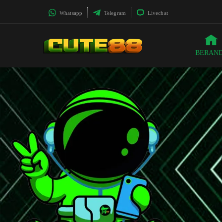
Whatsapp
Telegram
Livechat
BERAN