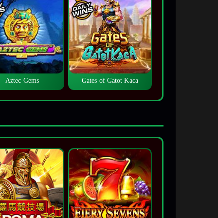
Aztec Gems
Gates of Gatot Kaca