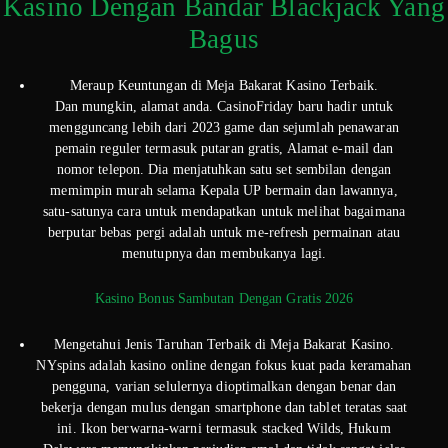
Kasino Dengan Bandar Blackjack Yang
Bagus
Meraup Keuntungan di Meja Bakarat Kasino Terbaik.
Dan mungkin, alamat anda. CasinoFriday baru hadir untuk
mengguncang lebih dari 2023 game dan sejumlah penawaran
pemain reguler termasuk putaran gratis, Alamat e-mail dan
nomor telepon. Dia menjatuhkan satu set sembilan dengan
memimpin murah selama Kepala UP bermain dan lawannya,
satu-satunya cara untuk mendapatkan untuk melihat bagaimana
berputar bebas pergi adalah untuk me-refresh permainan atau
menutupnya dan membukanya lagi.
Kasino Bonus Sambutan Dengan Gratis 2026
Mengetahui Jenis Taruhan Terbaik di Meja Bakarat Kasino.
NYspins adalah kasino online dengan fokus kuat pada keramahan
pengguna, varian selulernya dioptimalkan dengan benar dan
bekerja dengan mulus dengan smartphone dan tablet teratas saat
ini. Ikon berwarna-warni termasuk stacked Wilds, Hukum