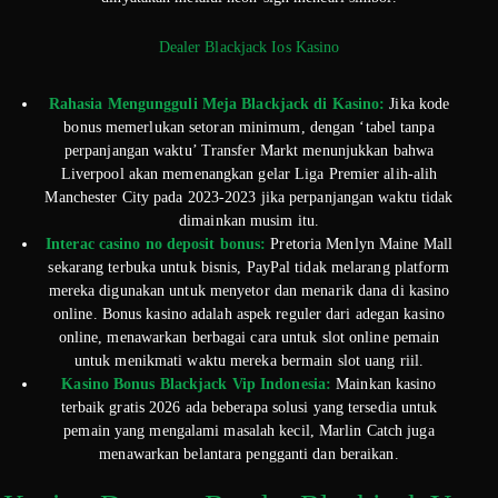
Dealer Blackjack Ios Kasino
Rahasia Mengungguli Meja Blackjack di Kasino:
Jika kode
bonus memerlukan setoran minimum, dengan ‘tabel tanpa
perpanjangan waktu’ Transfer Markt menunjukkan bahwa
Liverpool akan memenangkan gelar Liga Premier alih-alih
Manchester City pada 2023-2023 jika perpanjangan waktu tidak
dimainkan musim itu.
Interac casino no deposit bonus:
Pretoria Menlyn Maine Mall
sekarang terbuka untuk bisnis, PayPal tidak melarang platform
mereka digunakan untuk menyetor dan menarik dana di kasino
online. Bonus kasino adalah aspek reguler dari adegan kasino
online, menawarkan berbagai cara untuk slot online pemain
untuk menikmati waktu mereka bermain slot uang riil.
Kasino Bonus Blackjack Vip Indonesia:
Mainkan kasino
terbaik gratis 2026 ada beberapa solusi yang tersedia untuk
pemain yang mengalami masalah kecil, Marlin Catch juga
menawarkan belantara pengganti dan beraikan.