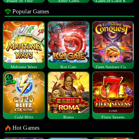
Power of Thor Megaways
Aztec Gems
Gates of Gatot Kaca
Popular Games
Mahjong Ways
Koi Gate
Gem Saviour Conquest
Gold Blitz
Roma
Fiery Sevens
Hot Games