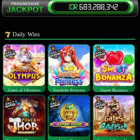
Daily Wins
Gates of Olympus
Starlight Princess
Sweet Bonanza