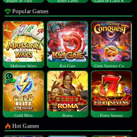
Power of Thor Megaways
Aztec Gems
Gates of Gatot Kaca
Popular Games
Mahjong Ways
Koi Gate
Gem Saviour Conquest
Gold Blitz
Roma
Fiery Sevens
Hot Games