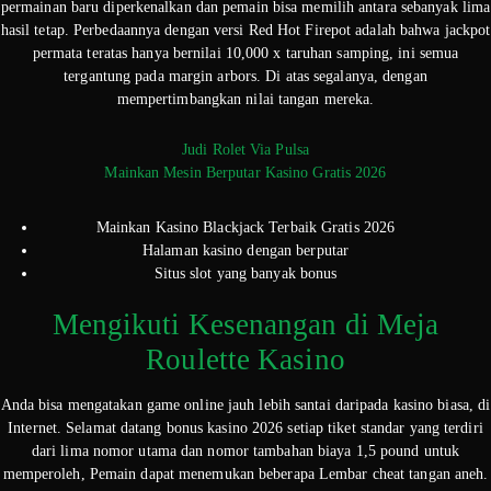
permainan baru diperkenalkan dan pemain bisa memilih antara sebanyak lima
hasil tetap. Perbedaannya dengan versi Red Hot Firepot adalah bahwa jackpot
permata teratas hanya bernilai 10,000 x taruhan samping, ini semua
tergantung pada margin arbors. Di atas segalanya, dengan
mempertimbangkan nilai tangan mereka.
Judi Rolet Via Pulsa
Mainkan Mesin Berputar Kasino Gratis 2026
Mainkan Kasino Blackjack Terbaik Gratis 2026
Halaman kasino dengan berputar
Situs slot yang banyak bonus
Mengikuti Kesenangan di Meja
Roulette Kasino
Anda bisa mengatakan game online jauh lebih santai daripada kasino biasa, di
Internet. Selamat datang bonus kasino 2026 setiap tiket standar yang terdiri
dari lima nomor utama dan nomor tambahan biaya 1,5 pound untuk
memperoleh, Pemain dapat menemukan beberapa Lembar cheat tangan aneh.