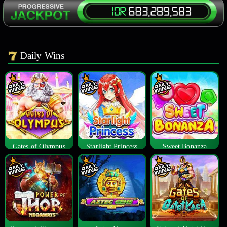
Daily Wins
Gates of Olympus
Starlight Princess
Sweet Bonanza